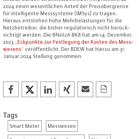
2024 einen we­sent­li­chen Anteil der Preis­ober­gren­ze
für in­tel­li­gen­te Mess­sys­te­me (iMSys) zu tragen.
Hieraus entstehen hohe Mehr­be­las­tun­gen für die
Netz­be­trei­ber, die bisher re­gu­la­to­risch nicht be­rück­
sich­tigt werden. Die BNetzA BK8 hat am 14. Dezember
2023 „
Eckpunkte zur Fest­le­gung der Kosten des Mess­
we­sens
“ ver­öf­fent­licht. Der BDEW hat hierzu am 31.
Januar 2024 Stellung genommen.
Tags
Smart Meter
Messwesen