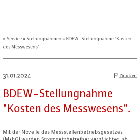
Service
Stellungnahmen
BDEW-Stellungnahme "Kosten
des Messwesens".
31.01.2024
Drucken
BDEW-Stel­lung­nah­me
"Kosten des Mess­we­sens".
Mit der Novelle des Mess­stel­len­be­triebs­ge­set­zes
(MsbG) wurden Strom­netz­be­trei­ber ver­pflich­tet, ab