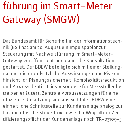
füh­rung im Smart-Me­ter
Gateway (SMGW)
Das Bundesamt für Si­cher­heit in der In­for­ma­ti­ons­tech­
nik (BSI) hat am 30. August ein Im­puls­pa­pier zur
Steuerung mit Nach­weis­füh­rung im Smart-Me­ter-
Gate­way ver­öf­fent­licht und damit die Kon­sul­ta­ti­on
gestartet. Der BDEW be­tei­lig­te sich mit einer Stel­lung­
nah­me, die grund­sätz­li­che Aus­wir­kun­gen und Risiken
hin­sicht­lich Pla­nungs­si­cher­heit, Kom­ple­xi­täts­re­duk­ti­on
und Pro­zes­si­den­ti­tät, ins­be­son­de­re für Mess­stel­len­be­
trei­ber, erläutert. Zentrale Vor­aus­set­zun­gen für eine
ef­fi­zi­en­te Umsetzung sind aus Sicht des BDEW eine
ein­heit­li­che Schnitt­stel­le zur Kun­den­an­la­ge analog zur
Lösung über die Steuerbox sowie der Wegfall der Zer­
ti­fi­zie­rungs­pflicht der Kun­den­an­la­ge nach TR-03109-5.