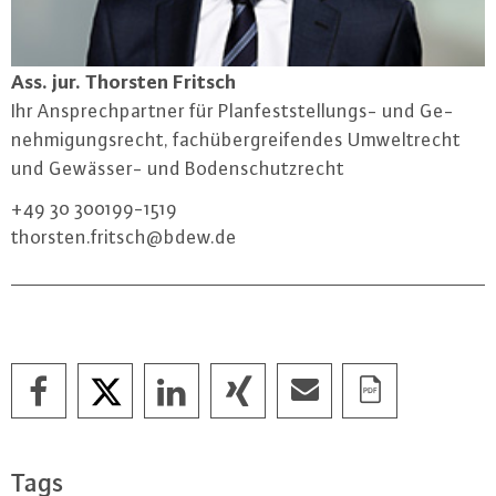
Ass. jur. Thorsten Fritsch
Ihr An­sprech­part­ner für Plan­fest­stel­lungs- und Ge­
neh­mi­gungs­recht, fach­über­grei­fen­des Um­welt­recht
und Gewässer- und Bo­den­schutz­recht
+49 30 300199-1519
thorsten.​fritsch@​bdew.​de
Tags