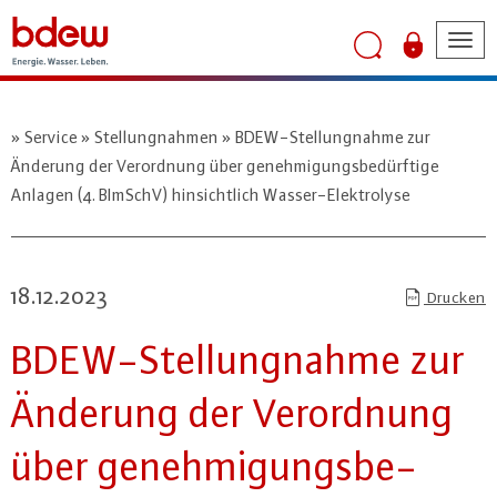
Tog
nav
Service
Stellungnahmen
BDEW-Stellungnahme zur
Änderung der Verordnung über genehmigungsbedürftige
Anlagen (4. BImSchV) hinsichtlich Wasser-Elektrolyse
18.12.2023
Drucken
BDEW-Stel­lung­nah­me zur
Änderung der Ver­ord­nung
über ge­neh­mi­gungs­be­