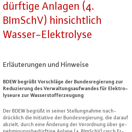
dürf­ti­ge Anlagen (4.
BImSchV) hin­sicht­lich
Was­ser-Elek­tro­ly­se
Er­läu­te­run­gen und Hinweise
BDEW begrüßt Vor­schlä­ge der Bun­des­re­gie­rung zur
Re­du­zie­rung des Ver­wal­tungs­auf­wan­des für Elek­tro­
ly­seu­re zur Was­ser­stof­fer­zeu­gung
Der BDEW begrüßt in seiner Stel­lung­nah­me nach­
drück­lich die In­itia­ti­ve der Bun­des­re­gie­rung, die darauf
abzielt, durch eine Änderung der Ver­ord­nung über ge­
neh­mi­gungs­be­dürf­ti­ge Anlage (4. BImSchV) rasch Er­