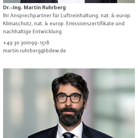
Dr.-Ing. Martin Ruhrberg
Ihr An­sprech­part­ner für Luft­rein­hal­tung, nat. & europ.
Kli­ma­schutz, nat. & europ. Emis­si­ons­zer­ti­fi­ka­te und
nach­hal­ti­ge Ent­wick­lung
+49 30 300199-1518
martin.​ruhrberg@​bdew.​de