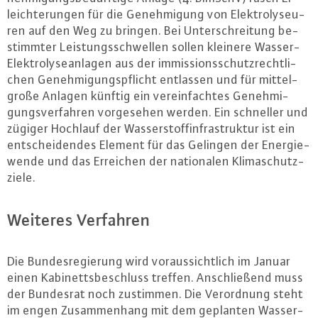
leich­te­run­gen für die Ge­neh­mi­gung von Elek­tro­ly­seu­
ren auf den Weg zu bringen. Bei Un­ter­schrei­tung be­
stimm­ter Leis­tungs­schwel­len sollen kleinere Was­ser-
Elek­tro­ly­se­an­la­gen aus der im­mis­si­ons­schutz­recht­li­
chen Ge­neh­mi­gungs­pflicht entlassen und für mit­tel­
gro­ße Anlagen künftig ein ver­ein­fach­tes Ge­neh­mi­
gungs­ver­fah­ren vor­ge­se­hen werden. Ein schneller und
zügiger Hochlauf der Was­ser­stoff­in­fra­struk­tur ist ein
ent­schei­den­des Element für das Gelingen der En­er­gie­
wen­de und das Erreichen der na­tio­na­len Kli­ma­schutz­
zie­le.
Weiteres Verfahren
Die Bun­des­re­gie­rung wird vor­aus­sicht­lich im Januar
einen Ka­bi­netts­be­schluss treffen. An­schlie­ßend muss
der Bundesrat noch zustimmen. Die Ver­ord­nung steht
im engen Zu­sam­men­hang mit dem geplanten Was­ser­