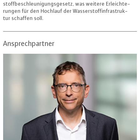
stoff­be­schleu­ni­gungs­ge­setz, was weitere Er­leich­te­
run­gen für den Hochlauf der Was­ser­stoff­in­fra­struk­
tur schaffen soll.
Ansprechpartner