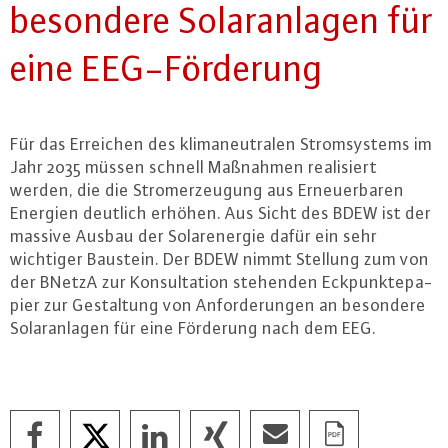
besondere So­lar­an­la­gen für
eine EEG-För­de­rung
Für das Erreichen des kli­ma­neu­tra­len Strom­sys­tems im
Jahr 2035 müssen schnell Maßnahmen rea­li­siert
werden, die die Strom­er­zeu­gung aus Er­neu­er­ba­ren
Energien deutlich erhöhen. Aus Sicht des BDEW ist der
massive Ausbau der So­lar­ener­gie dafür ein sehr
wichtiger Baustein. Der BDEW nimmt Stellung zum von
der BNetzA zur Kon­sul­ta­ti­on stehenden Eck­punk­te­pa­
pier zur Ge­stal­tung von An­for­de­run­gen an besondere
So­lar­an­la­gen für eine Förderung nach dem EEG.