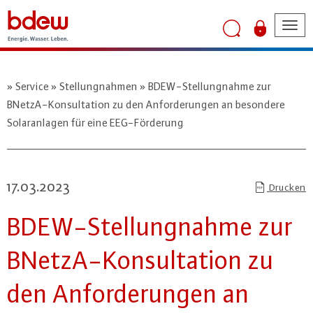
Tog
nav
Service
Stellungnahmen
BDEW-Stellungnahme zur
BNetzA-Konsultation zu den Anforderungen an besondere
Solaranlagen für eine EEG-Förderung
17.03.2023
Drucken
BDEW-Stel­lung­nah­me zur
BNetzA-Kon­sul­ta­ti­on zu
den An­for­de­run­gen an