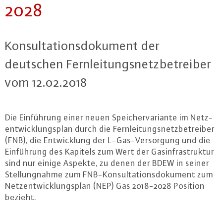
2028
Kon­sul­ta­ti­ons­do­ku­ment der
deutschen Fern­lei­tungs­netz­be­trei­ber
vom 12.02.2018
Die Ein­füh­rung einer neuen Spei­cher­va­ri­an­te im Netz­
ent­wick­lungs­plan durch die Fern­lei­tungs­netz­be­trei­ber
(FNB), die Ent­wick­lung der L-Gas-Ver­sor­gung und die
Ein­füh­rung des Kapitels zum Wert der Gas­in­fra­struk­tur
sind nur einige Aspekte, zu denen der BDEW in seiner
Stel­lung­nah­me zum FNB-Kon­sul­ta­ti­ons­do­ku­ment zum
Netz­ent­wick­lungs­plan (NEP) Gas 2018-2028 Position
bezieht.