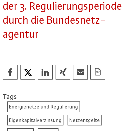
der 3. Re­gu­lie­rungs­pe­ri­ode
durch die Bun­des­netz­
agen­tur
Tags
Energienetze und Regulierung
Eigenkapitalverzinsung
Netzentgelte