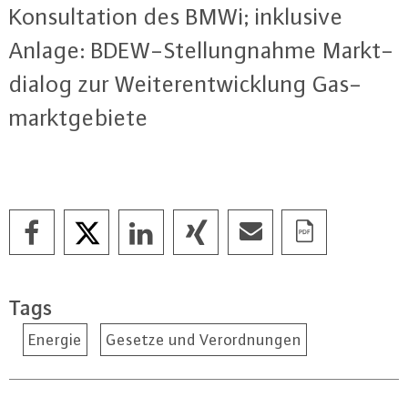
Kon­sul­ta­ti­on des BMWi; inklusive
Anlage: BDEW-Stel­lung­nah­me Markt­
dia­log zur Wei­ter­ent­wick­lung Gas­
markt­ge­bie­te
Tags
Energie
Gesetze und Verordnungen