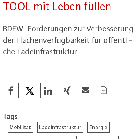
TOOL mit Leben füllen
BDEW-For­de­run­gen zur Ver­bes­se­rung
der Flä­chen­ver­füg­bar­keit für öf­fent­li­
che Lad­ein­fra­struk­tur
Tags
Mobilität
Ladeinfrastruktur
Energie