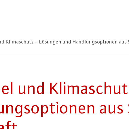
d Klimaschutz - Lösungen und Handlungsoptionen aus S
del und Kli­ma­sch
ungs­op­tio­nen aus
aft