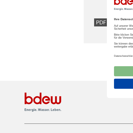
Posi
PDF
Hand