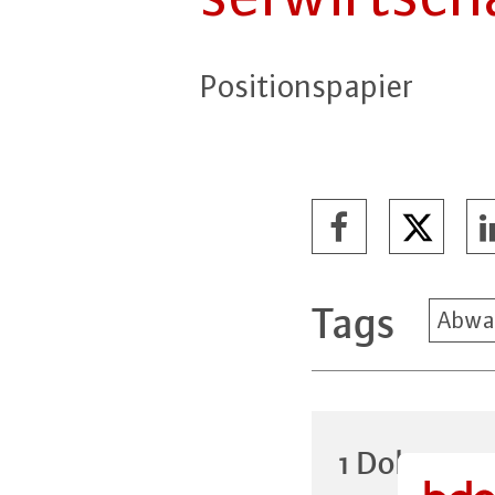
Po­si­ti­ons­pa­pier
Tags
Abwa
1 Dokumen