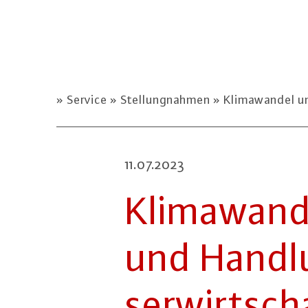
Service
Stellungnahmen
Klimawandel un
11.07.2023
Kli­ma­wan­
und Hand­l
ser­wirt­sch