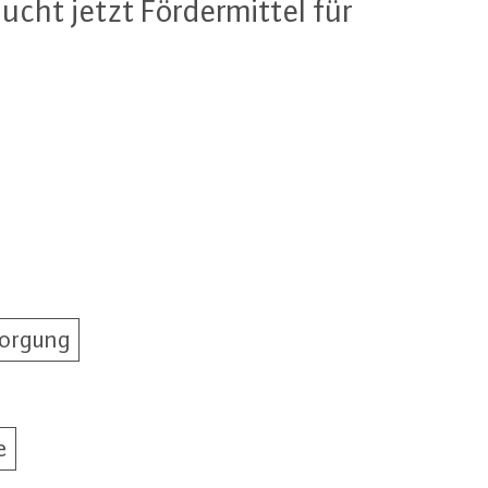
ucht jetzt För­der­mit­tel für
sorgung
e