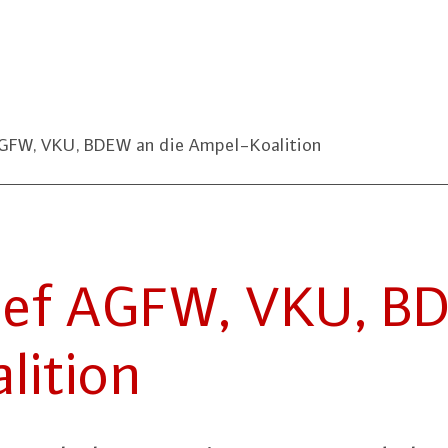
AGFW, VKU, BDEW an die Ampel-Koalition
rief AGFW, VKU, B
i­ti­on