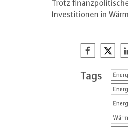
Trotz fi­nanz­po­li­ti­s
In­ves­ti­tio­nen in Wär­
Tags
Energ
Energ
Ener
Wärm