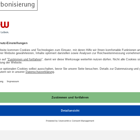
bonisierung
t zum Download
AU
bändebrief AGFW-VKU-BDEW Umsetzung Wär