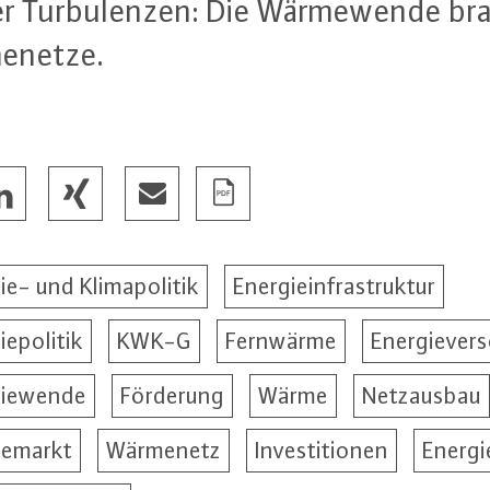
cher Tur­bu­len­zen: Die Wär­me­wen­de bra
me­net­ze.
ie- und Klimapolitik
Energieinfrastruktur
iepolitik
KWK-G
Fernwärme
Energiever
giewende
Förderung
Wärme
Netzausbau
emarkt
Wärmenetz
Investitionen
Energi