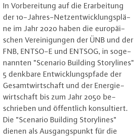
In Vor­be­rei­tung auf die Er­ar­bei­tung
der 10-Jah­res-Netz­ent­wick­lungs­plä­
ne im Jahr 2020 haben die eu­ro­päi­
schen Ver­ei­ni­gun­gen der ÜNB und der
FNB, ENTSO-E und ENTSOG, in so­ge­
nann­ten "Scenario Building Sto­ry­lines"
5 denkbare Ent­wick­lungs­pfa­de der
Ge­samt­wirt­schaft und der En­er­gie­
wirt­schaft bis zum Jahr 2050 be­
schrie­ben und öf­fent­lich kon­sul­tiert.
Die "Scenario Building Sto­ry­lines"
dienen als Aus­gangs­punkt für die