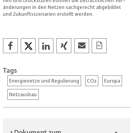
nen und Druck­stu­fen können die be­trächt­li­chen Ver­
än­de­run­gen in den Netzen sach­ge­recht ab­ge­bil­det
und Zu­kunfts­sze­na­ri­en erstellt werden.
Tags
Energienetze und Regulierung
CO2
Europa
Netzausbau
1 Dokument zum