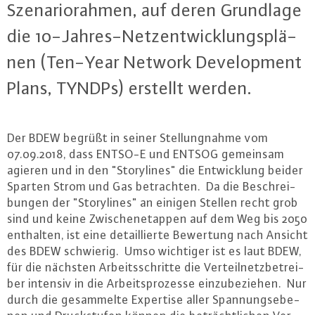
Sze­na­rio­rah­men, auf deren Grundlage
die 10-Jah­res-Netz­ent­wick­lungs­plä­
nen (Ten-Year Network De­ve­lop­ment
Plans, TYNDPs) erstellt werden.
Der BDEW begrüßt in seiner Stel­lung­nah­me vom
07.09.2018, dass ENTSO-E und ENTSOG gemeinsam
agieren und in den "Sto­ry­lines" die Ent­wick­lung beider
Sparten Strom und Gas be­trach­ten. Da die Be­schrei­
bun­gen der "Sto­ry­lines" an einigen Stellen recht grob
sind und keine Zwi­schen­etap­pen auf dem Weg bis 2050
enthalten, ist eine de­tail­lier­te Bewertung nach Ansicht
des BDEW schwierig. Umso wichtiger ist es laut BDEW,
für die nächsten Ar­beits­schrit­te die Ver­teil­netz­be­trei­
ber intensiv in die Ar­beits­pro­zes­se ein­zu­be­zie­hen. Nur
durch die ge­sam­mel­te Expertise aller Span­nungs­ebe­