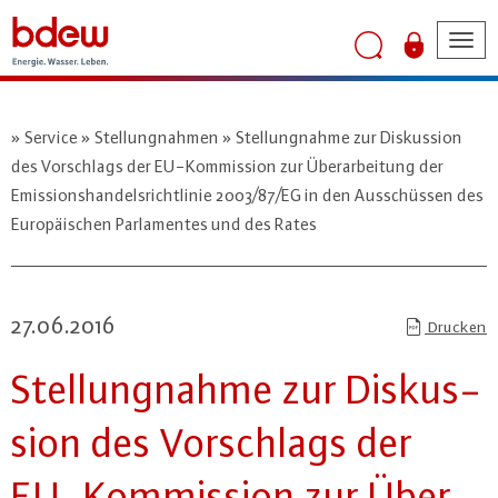
Tog
nav
Service
Stellungnahmen
Stellungnahme zur Diskussion
des Vorschlags der EU-Kommission zur Überarbeitung der
Emissionshandelsrichtlinie 2003/87/EG in den Ausschüssen des
Europäischen Parlamentes und des Rates
27.06.2016
Drucken
Stel­lung­nah­me zur Dis­kus­
si­on des Vor­schlags der
EU-Kom­mis­si­on zur Über­