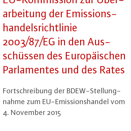
ar­bei­tung der Emis­si­ons­
han­dels­richt­li­nie
2003/87/EG in den Aus­
schüs­sen des Eu­ro­päi­schen
Par­la­men­tes und des Rates
Fort­schrei­bung der BDEW-Stel­lung­
nah­me zum EU-Emis­si­ons­han­del vom
4. November 2015