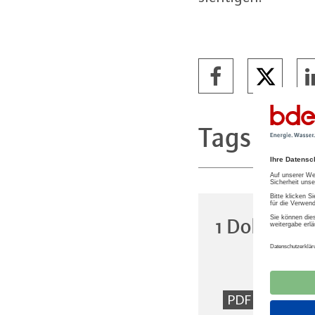
Tags
Trink
1 Dokumen
Ange
PDF