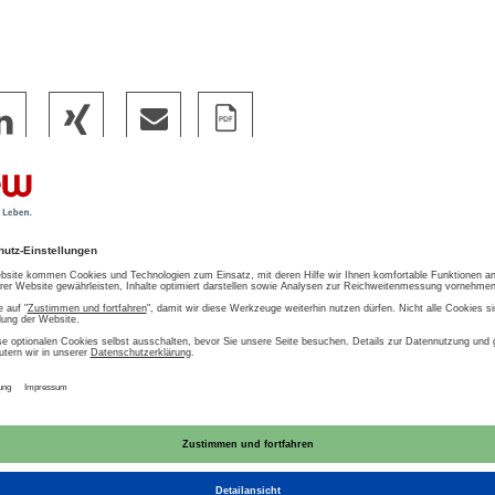
wasser
Abwasser
Trinkwasserrichtlinie
t zum Download
AU
passter Entwurf der Trinkwasserverordnung