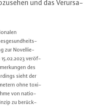
 abzusehen und das Ver­ur­sa­
o­na­len
es­ge­sund­heits­
g zur No­vel­lie­
 15.02.2023 ver­öf­
n­mer­kun­gen des
r­dings sieht der
­me­tern ohne to­xi­
ah­me von na­tio­
in­zip zu be­rück­