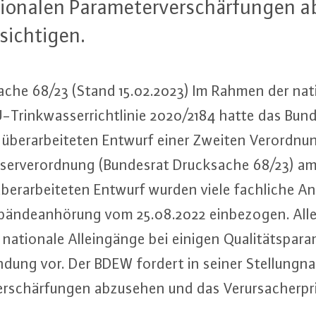
o­na­len Pa­ra­me­ter­ver­schär­fun­gen
sich­ti­gen.
­che 68/23 (Stand 15.02.2023) Im Rahmen der na­ti
rink­was­ser­richt­li­nie 2020/2184 hatte das Bun­d
n über­ar­bei­te­ten Entwurf einer Zweiten Ver­ord­nun
­ser­ver­ord­nung (Bundesrat Druck­sa­che 68/23) am
über­ar­bei­te­ten Entwurf wurden viele fachliche A
n­de­an­hö­rung vom 25.08.2022 ein­be­zo­gen. Al­le
ationale Al­lein­gän­ge bei einigen Qua­li­täts­pa­ra
ün­dung vor. Der BDEW fordert in seiner Stel­lung­n
­ver­schär­fun­gen abzusehen und das Ver­ur­sa­cher­pr