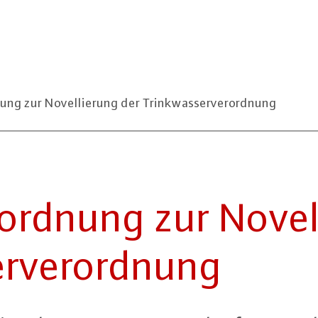
ung zur Novellierung der Trinkwasserverordnung
ord­nung zur No­vel­
er­ver­ord­nung