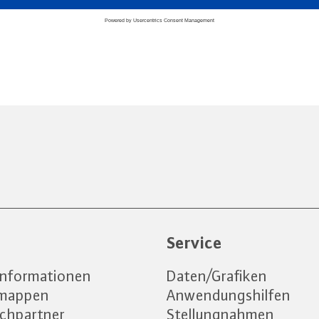
e
Service
informationen
Daten/Grafiken
emappen
Anwendungshilfen
chpartner
Stellungnahmen