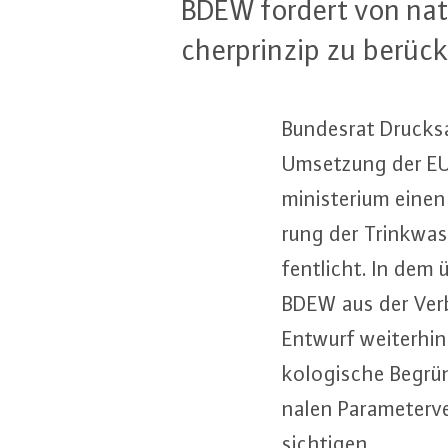
BDEW fordert von na­ti
cher­prin­zip zu be­rück­
Bundesrat Druck­sa
Umsetzung der EU-T
mi­nis­te­ri­um eine
rung der Trink­was
fent­licht. In dem 
BDEW aus der Ver­bä
Entwurf weiterhin n
ko­lo­gi­sche Be­gr
na­len Pa­ra­me­ter
sich­ti­gen.