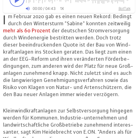
00
:
00
/
04
:
43
BotTalk
1X
I
m Februar 2020 gab es einen neuen Rekord: Bedingt
durch den Win­ter­sturm "Sabine" konnten zeit­wei­lig
mehr als 60 Prozent
der deutschen Strom­ver­sor­gung
durch Wind­ener­gie be­strit­ten werden. Doch trotz
dieser be­ein­dru­cken­den Quote ist der Bau von Wind­
kraft­an­la­gen ins Stocken geraten. Das liegt zum einen
an der EEG-Re­form und ihren ver­än­der­ten För­der­be­
din­gun­gen, zum anderen wird der Platz für neue Groß­
an­la­gen zunehmend knapp. Nicht zuletzt sind es auch
die lang­wie­ri­gen Ge­neh­mi­gungs­ver­fah­ren sowie das
Risiko von Klagen von Natur- und Ar­ten­schüt­zern, die
den Bau neuer Anlagen immer wieder verzögern.
Klein­wind­kraft­an­la­gen zur Selbst­ver­sor­gung hingegen
werden für Kommunen, In­dus­trie-un­ter­neh­men und
land­wirt­schaft­li­che Groß­be­trie­be zunehmend in­ter­es­
san­ter, sagt Kim Hei­de­brecht von E.​ON. "Anders als für