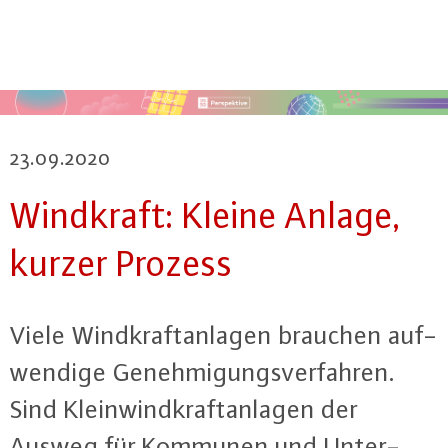
23.09.2020
Windkraft: Kleine Anlage,
kurzer Prozess
Viele Wind­kraft­an­la­gen brauchen auf­
wen­di­ge Ge­neh­mi­gungs­ver­fah­ren.
Sind Klein­wind­kraft­an­la­gen der
Ausweg für Kommunen und Un­ter­