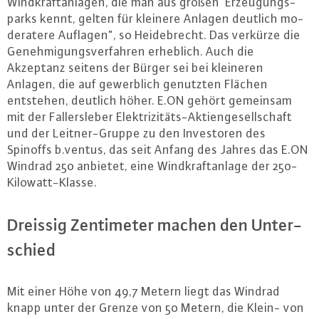
Wind­kraft­an­la­gen, die man aus großen Er­zeu­gungs­
parks kennt, gelten für kleinere Anlagen deutlich mo­
dera­te­re Auflagen", so Hei­de­brecht. Das verkürze die
Ge­neh­mi­gungs­ver­fah­ren erheblich. Auch die
Akzeptanz seitens der Bürger sei bei kleineren
Anlagen, die auf ge­werb­lich genutzten Flächen
entstehen, deutlich höher. E.​ON gehört gemeinsam
mit der Fal­lers­le­ber Elek­tri­zi­täts-Ak­ti­en­ge­sell­schaft
und der Leit­ner-Grup­pe zu den In­ves­to­ren des
Spinoffs b.​ventus, das seit Anfang des Jahres das E.​ON
Windrad 250 anbietet, eine Wind­kraft­an­la­ge der 250-
Ki­lo­watt-Klas­se.
Dreissig Zen­ti­me­ter machen den Un­ter­
schied
Mit einer Höhe von 49,7 Metern liegt das Windrad
knapp unter der Grenze von 50 Metern, die Klein- von