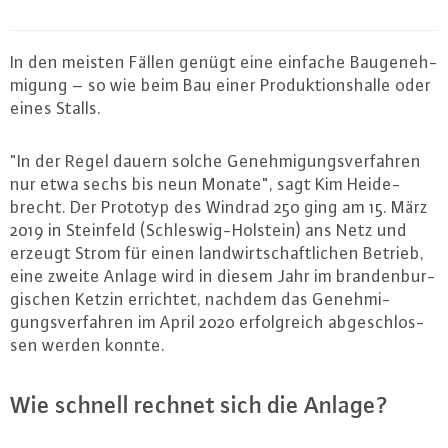
In den meisten Fällen genügt eine einfache Bau­ge­neh­
mi­gung – so wie beim Bau einer Pro­duk­ti­ons­hal­le oder
eines Stalls.
"In der Regel dauern solche Ge­neh­mi­gungs­ver­fah­ren
nur etwa sechs bis neun Monate", sagt Kim Hei­de­
brecht. Der Prototyp des Windrad 250 ging am 15. März
2019 in Steinfeld (Schles­wig-Hol­stein) ans Netz und
erzeugt Strom für einen land­wirt­schaft­li­chen Betrieb,
eine zweite Anlage wird in diesem Jahr im bran­den­bur­
gi­schen Ketzin errichtet, nachdem das Ge­neh­mi­
gungs­ver­fah­ren im April 2020 er­folg­reich ab­ge­schlos­
sen werden konnte.
Wie schnell rechnet sich die Anlage?