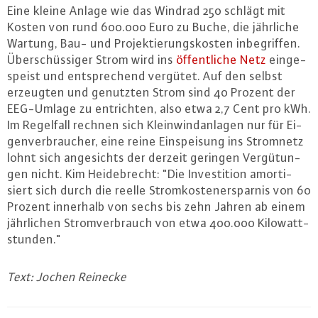
Eine kleine Anlage wie das Windrad 250 schlägt mit
Kosten von rund 600.000 Euro zu Buche, die jährliche
Wartung, Bau- und Pro­jek­tie­rungs­kos­ten in­be­grif­fen.
Über­schüs­si­ger Strom wird ins
öf­fent­li­che Netz
ein­ge­
speist und ent­spre­chend vergütet. Auf den selbst
erzeugten und genutzten Strom sind 40 Prozent der
EEG-Um­la­ge zu ent­rich­ten, also etwa 2,7 Cent pro kWh.
Im Regelfall rechnen sich Klein­wind­an­la­gen nur für Ei­
gen­ver­brau­cher, eine reine Ein­spei­sung ins Stromnetz
lohnt sich an­ge­sichts der derzeit geringen Ver­gü­tun­
gen nicht. Kim Hei­de­brecht: "Die In­ves­ti­ti­on amor­ti­
siert sich durch die reelle Strom­kos­ten­er­spar­nis von 60
Prozent innerhalb von sechs bis zehn Jahren ab ­einem
jähr­li­chen Strom­ver­brauch von etwa 400.000 Ki­lo­watt­
stun­den."
Text: Jochen Reinecke