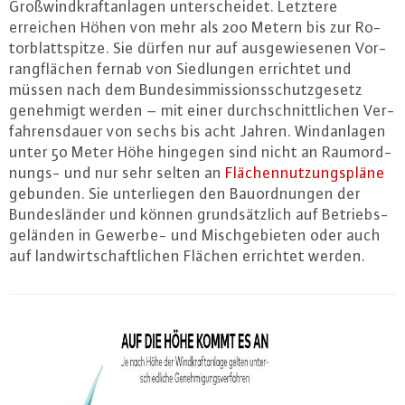
Groß­wind­kraft­an­la­gen un­ter­schei­det. Letztere
erreichen Höhen von mehr als 200 Metern bis zur Ro­
tor­blatt­spit­ze. Sie dürfen nur auf aus­ge­wie­se­nen Vor­
rang­flä­chen fernab von Sied­lun­gen errichtet und
müssen nach dem Bun­des­im­mis­si­ons­schutz­ge­setz
genehmigt werden – mit einer durch­schnitt­li­chen Ver­
fah­rens­dau­er von sechs bis acht Jahren. Wind­an­la­gen
unter 50 Meter Höhe hingegen sind nicht an Raum­ord­
nungs- und nur sehr selten an
Flä­chen­nut­zungs­plä­ne
gebunden. Sie un­ter­lie­gen den Bau­ord­nun­gen der
Bun­des­län­der und können grund­sätz­lich auf Be­triebs­
ge­län­den in Gewerbe- und Misch­ge­bie­ten oder auch
auf land­wirt­schaft­li­chen Flächen errichtet werden.