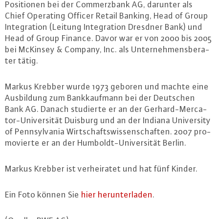
Po­si­tio­nen bei der Com­merz­bank AG, darunter als
Chief Operating Officer Retail Banking, Head of Group
In­te­gra­ti­on (Leitung In­te­gra­ti­on Dresdner Bank) und
Head of Group Finance. Davor war er von 2000 bis 2005
bei McKinsey & Company, Inc. als Un­ter­neh­mens­be­ra­
ter tätig.
Markus Krebber wurde 1973 geboren und machte eine
Aus­bil­dung zum Bank­kauf­mann bei der Deutschen
Bank AG. Danach studierte er an der Ger­hard-Mer­ca­
tor-Uni­ver­si­tät Duisburg und an der Indiana Uni­ver­si­ty
of Penn­syl­va­nia Wirt­schafts­wis­sen­schaf­ten. 2007 pro­
mo­vier­te er an der Hum­boldt-Uni­ver­si­tät Berlin.
Markus Krebber ist ver­hei­ra­tet und hat fünf Kinder.
Ein Foto können Sie
hier her­un­ter­la­den
.