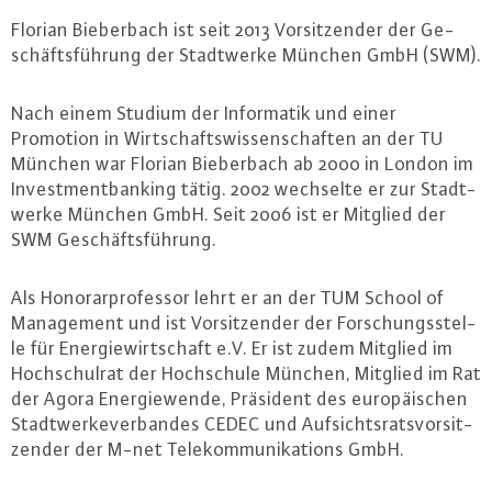
Florian Bie­ber­bach ist seit 2013 Vor­sit­zen­der der Ge­
schäfts­füh­rung der Stadt­wer­ke München GmbH (SWM).
Nach einem Studium der In­for­ma­tik und einer
Promotion in Wirt­schafts­wis­sen­schaf­ten an der TU
München war Florian Bie­ber­bach ab 2000 in London im
In­vest­ment­ban­king tätig. 2002 wechselte er zur Stadt­
wer­ke München GmbH. Seit 2006 ist er Mitglied der
SWM Ge­schäfts­füh­rung.
Als Ho­no­rar­pro­fes­sor lehrt er an der TUM School of
Ma­nage­ment und ist Vor­sit­zen­der der For­schungs­stel­
le für En­er­gie­wirt­schaft e.V. Er ist zudem Mitglied im
Hoch­schul­rat der Hoch­schu­le München, Mitglied im Rat
der Agora En­er­gie­wen­de, Präsident des eu­ro­päi­schen
Stadt­wer­ke­ver­ban­des CEDEC und Auf­sichts­rats­vor­sit­
zen­der der M-net Te­le­kom­mu­ni­ka­ti­ons GmbH.