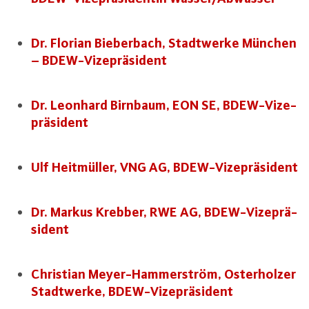
Dr. Florian Bie­ber­bach, Stadt­wer­ke München
– BDEW-Vi­ze­prä­si­dent
Dr. Leonhard Birnbaum, EON SE, BDEW-Vi­ze­
prä­si­dent
Ulf Heit­mül­ler, VNG AG, BDEW-Vi­ze­prä­si­dent
Dr. Markus Krebber, RWE AG, BDEW-Vi­ze­prä­
si­dent
Christian Mey­er-Ham­mer­ström, Os­ter­hol­zer
Stadt­wer­ke, BDEW-Vi­ze­prä­si­dent