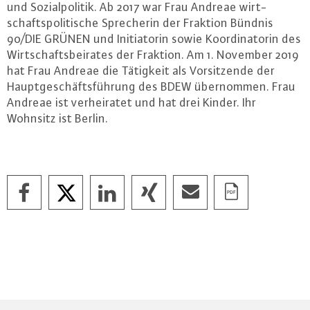
und So­zi­al­po­li­tik. Ab 2017 war Frau Andreae wirt­
schafts­po­li­ti­sche Spre­che­rin der Fraktion Bündnis
90/DIE GRÜNEN und In­itia­to­rin sowie Ko­or­di­na­to­rin des
Wirt­schafts­bei­ra­tes der Fraktion. Am 1. November 2019
hat Frau Andreae die Tätigkeit als Vor­sit­zen­de der
Haupt­ge­schäfts­füh­rung des BDEW über­nom­men. Frau
Andreae ist ver­hei­ra­tet und hat drei Kinder. Ihr
Wohnsitz ist Berlin.