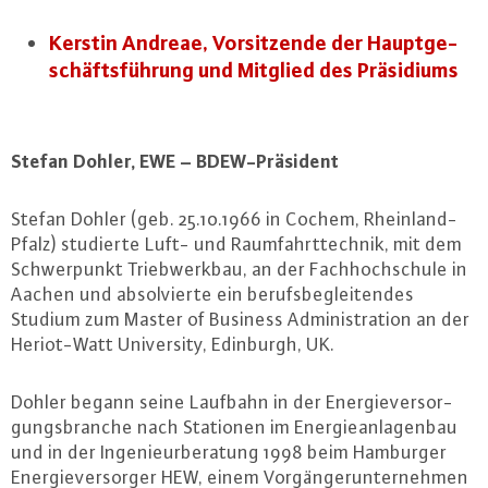
Kerstin Andreae, Vor­sit­zen­de der Haupt­ge­
schäfts­füh­rung und Mitglied des Prä­si­di­ums
Stefan Dohler, EWE – BDEW-Prä­si­dent
Stefan Dohler (geb. 25.10.1966 in Cochem, Rhein­land-
Pfalz) studierte Luft- und Raum­fahrt­tech­nik, mit dem
Schwer­punkt Trieb­werk­bau, an der Fach­hoch­schu­le in
Aachen und ab­sol­vier­te ein be­rufs­be­glei­ten­des
Studium zum Master of Business Ad­mi­nis­tra­ti­on an der
He­ri­ot-Watt Uni­ver­si­ty, Edinburgh, UK.
Dohler begann seine Laufbahn in der En­er­gie­ver­sor­
gungs­bran­che nach Stationen im En­er­gie­an­la­gen­bau
und in der In­ge­nieur­be­ra­tung 1998 beim Hamburger
En­er­gie­ver­sor­ger HEW, einem Vor­gän­ger­un­ter­neh­men