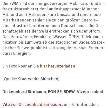
Die SWM sind der En­er­gie­ver­sor­ger, Mo­bi­li­täts- und In­
fra­struk­tu­ran­bie­ter der Lan­des­haupt­stadt München.
Mit rund acht Mil­li­ar­den Euro Umsatz und rund 11.000
Mit­ar­bei­ten­den zählen sie zu den größten Energie-
und In­fra­struk­tur­un­ter­neh­men Deutsch­lands. Die Ge­
schäfts­ge­bie­te der SWM er­stre­cken sich über Strom,
Gas, Fernwärme, Fernkälte, Wasser, ÖPNV, Te­le­kom­mu­
ni­ka­ti­on bis zum Betrieb der städ­ti­schen Bäder. Stra­te­
gi­scher Schwer­punkt ist seit 2009 der Ausbau Er­neu­er­
ba­rer Energien.
Ein Foto können Sie
hier her­un­ter­la­den
(Quelle: Stadt­wer­ke München)
Dr. Leonhard Birnbaum, EON SE, BDEW-Vi­ze­prä­si­dent
Vita von Dr. Leonhard Birnbaum
zum Her­un­ter­la­den.