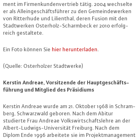
ment im Fir­men­kun­den­ver­trieb tätig. 2004 wechselte
er als Al­lein­ge­schäfts­füh­rer zu den Ge­mein­de­wer­ken
von Rit­ter­hu­de und Li­li­en­thal, deren Fusion mit den
Stadt­wer­ken Os­ter­holz-Scharm­beck er 2010 er­folg­
reich ge­stal­te­te.
Ein Foto können Sie
hier her­un­ter­la­den
.
(Quelle: Os­ter­hol­zer Stadt­wer­ke)
Kerstin Andreae, Vor­sit­zen­de der Haupt­ge­schäfts­
füh­rung und Mitglied des Prä­si­di­ums
Kerstin Andreae wurde am 21. Oktober 1968 in Schram­
berg, Schwarz­wald geboren. Nach dem Abitur
studierte Frau Andreae Volks­wirt­schafts­leh­re an der
Al­bert-Lud­wigs-Uni­ver­si­tät Freiburg. Nach dem
Diplom Ende 1996 arbeitete sie im Pro­jekt­ma­nage­ment