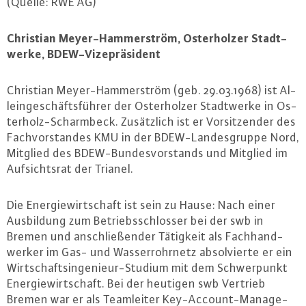
(Quelle: RWE AG)
Christian Mey­er-Ham­mer­ström, Os­ter­hol­zer Stadt­
wer­ke, BDEW-Vi­ze­prä­si­dent
Christian Mey­er-Ham­mer­ström (geb. 29.03.1968) ist Al­
lein­ge­schäfts­füh­rer der Os­ter­hol­zer Stadt­wer­ke in Os­
ter­holz-Scharm­beck. Zu­sätz­lich ist er Vor­sit­zen­der des
Fach­vor­stan­des KMU in der BDEW-Lan­des­grup­pe Nord,
Mitglied des BDEW-Bun­des­vor­stands und Mitglied im
Auf­sichts­rat der Trianel.
Die En­er­gie­wirt­schaft ist sein zu Hause: Nach einer
Aus­bil­dung zum Be­triebs­schlos­ser bei der swb in
Bremen und an­schlie­ßen­der Tätigkeit als Fach­hand­
wer­ker im Gas- und Was­ser­rohr­netz ab­sol­vier­te er ein
Wirt­schafts­in­ge­nieur-Stu­di­um mit dem Schwer­punkt
En­er­gie­wirt­schaft. Bei der heutigen swb Vertrieb
Bremen war er als Team­lei­ter Key-Ac­count-Ma­nage­