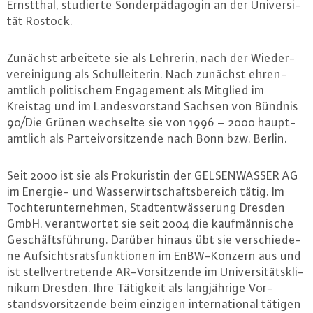
Ernst­thal, studierte Son­der­päd­ago­gin an der Uni­ver­si­
tät Rostock.
Zunächst arbeitete sie als Lehrerin, nach der Wie­der­
ver­ei­ni­gung als Schul­lei­te­rin. Nach zunächst eh­ren­
amt­lich po­li­ti­schem En­ga­ge­ment als Mitglied im
Kreistag und im Lan­des­vor­stand Sachsen von Bündnis
90/Die Grünen wechselte sie von 1996 – 2000 haupt­
amt­lich als Par­tei­vor­sit­zen­de nach Bonn bzw. Berlin.
Seit 2000 ist sie als Pro­ku­ris­tin der GEL­SEN­WAS­SER AG
im Energie- und Was­ser­wirt­schafts­be­reich tätig. Im
Toch­ter­un­ter­neh­men, Stadt­ent­wäs­se­rung Dresden
GmbH, ver­ant­wor­tet sie seit 2004 die kauf­män­ni­sche
Ge­schäfts­füh­rung. Darüber hinaus übt sie ver­schie­de­
ne Auf­sichts­rats­funk­tio­nen im En­BW-Kon­zern aus und
ist stell­ver­tre­ten­de AR-Vor­sit­zen­de im Uni­ver­si­täts­kli­
ni­kum Dresden. Ihre Tätigkeit als lang­jäh­ri­ge Vor­
stands­vor­sit­zen­de beim einzigen in­ter­na­tio­nal tätigen