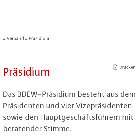
Verband
Präsidium
Drucken
Präsidium
Das BDEW-Prä­si­di­um besteht aus dem
Prä­si­den­ten und vier Vi­ze­prä­si­den­ten
sowie den Haupt­ge­schäfts­füh­rern mit
be­ra­ten­der Stimme.