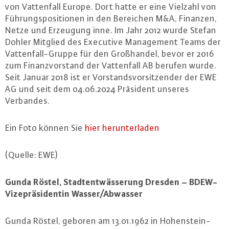
von Vat­ten­fall Europe. Dort hatte er eine Vielzahl von
Füh­rungs­po­si­tio­nen in den Bereichen M&A, Finanzen,
Netze und Erzeugung inne. Im Jahr 2012 wurde Stefan
Dohler Mitglied des Executive Ma­nage­ment Teams der
Vat­ten­fall-Grup­pe für den Groß­han­del, bevor er 2016
zum Fi­nanz­vor­stand der Vat­ten­fall AB berufen wurde.
Seit Januar 2018 ist er Vor­stands­vor­sit­zen­der der EWE
AG und seit dem 04.06.2024 Präsident unseres
Verbandes.
Ein Foto können Sie
hier her­un­ter­la­den
(Quelle: EWE)
Gunda Röstel, Stadt­ent­wäs­se­rung Dresden – BDEW-
Vi­ze­prä­si­den­tin Wasser/Abwasser
Gunda Röstel, geboren am 13.01.1962 in Ho­hen­stein-