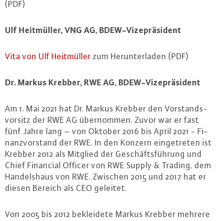
(PDF)
Ulf Heit­mül­ler, VNG AG, BDEW-Vi­ze­prä­si­dent
Vita von Ulf Heit­mül­ler
zum Her­un­ter­la­den (PDF)
Dr. Markus Krebber, RWE AG, BDEW-Vi­ze­prä­si­dent
Am 1. Mai 2021 hat Dr. Markus Krebber den Vor­stands­
vor­sitz der RWE AG über­nom­men. Zuvor war er fast
fünf Jahre lang – von Oktober 2016 bis April 2021 - Fi­
nanz­vor­stand der RWE. In den Konzern ein­ge­tre­ten ist
Krebber 2012 als Mitglied der Ge­schäfts­füh­rung und
Chief Financial Officer von RWE Supply & Trading, dem
Han­dels­haus von RWE. Zwischen 2015 und 2017 hat er
diesen Bereich als CEO geleitet.
Von 2005 bis 2012 be­klei­de­te Markus Krebber mehrere