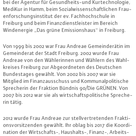
bei der Agentur für Ge­sund­heits-und Kur­tech­no­lo­gie,
MediKur in Hamm, beim So­zi­al­wis­sen­schaft­li­chen Frau­
en­for­schungs­in­sti­tut der ev. Fach­hoch­schu­le in
Freiburg und beim Fi­nanz­dienst­leis­ter im Bereich
Wind­ener­gie „Das grüne Emis­si­ons­haus“ in Freiburg.
Von 1999 bis 2002 war Frau Andreae Ge­mein­de­rä­tin im
Ge­mein­de­rat der Stadt Freiburg. 2002 wurde Frau
Andreae von den Wäh­le­rin­nen und Wählern des Wahl­
krei­ses Freiburg zur Ab­ge­ord­ne­ten des Deutschen
Bun­des­ta­ges gewählt. Von 2002 bis 2007 war sie
Mitglied im Fi­nanz­aus­schuss und Kom­mu­nal­po­li­ti­sche
Spre­che­rin der Fraktion Bündnis 90/Die GRÜNEN. Von
2007 bis 2012 war sie als wirt­schafts­po­li­ti­sche Spre­che­
rin tätig.
2012 wurde Frau Andreae zur stell­ver­tre­ten­den Frak­ti­
ons­vor­sit­zen­den gewählt. Ihr oblag bis 2017 die Ko­or­di­
na­ti­on der Wirt­schafts-, Haus­halts-, Finanz-, Arbeits-