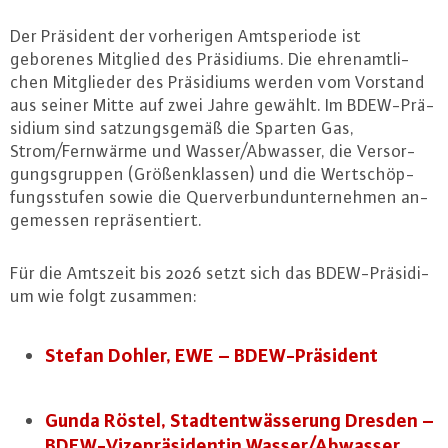
Der Präsident der vor­he­ri­gen Amts­pe­ri­ode ist
geborenes Mitglied des Prä­si­di­ums. Die eh­ren­amt­li­
chen Mit­glie­der des Prä­si­di­ums werden vom Vorstand
aus seiner Mitte auf zwei Jahre gewählt. Im BDEW-Prä­
si­di­um sind sat­zungs­ge­mäß die Sparten Gas,
Strom/Fernwärme und Wasser/Abwasser, die Ver­sor­
gungs­grup­pen (Grö­ßen­klas­sen) und die Wert­schöp­
fungs­stu­fen sowie die Quer­ver­bund­un­ter­neh­men an­
ge­mes­sen re­prä­sen­tiert.
Für die Amtszeit bis 2026 setzt sich das BDEW-Prä­si­di­
um wie folgt zusammen:
Stefan Dohler, EWE – BDEW-Prä­si­dent
Gunda Röstel, Stadt­ent­wäs­se­rung Dresden –
BDEW-Vi­ze­prä­si­den­tin Wasser/Abwasser