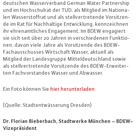
deutschen Was­ser­ver­band German Water Part­nership
und im Hoch­schul­rat der TUD, als Mitglied im Na­tio­na­
len Was­ser­stoff­rat und als stell­ver­tre­ten­de Vor­sit­zen­
de im Rat für Nach­hal­ti­ge Ent­wick­lung, kenn­zeich­nen
ihr eh­ren­amt­li­ches En­ga­ge­ment. Im BDEW engagiert
sie sich seit über 20 Jahren in ver­schie­de­nen Funk­tio­
nen, davon viele Jahre als Vor­sit­zen­de des BDEW-
Fach­aus­schus­ses Wirt­schaft Wasser, aktuell als
Mitglied der Lan­des­grup­pe Mit­tel­deutsch­land sowie
als stell­ver­tre­ten­de Vor­sit­zen­de des BDEW-Er­wei­ter­
ten Fach­vor­stan­des Wasser und Abwasser.
Ein Foto können Sie
hier her­un­ter­la­den
(Quelle: Stadt­ent­wäs­se­rung Dresden)
Dr. Florian Bie­ber­bach, Stadt­wer­ke München – BDEW-
Vi­ze­prä­si­dent