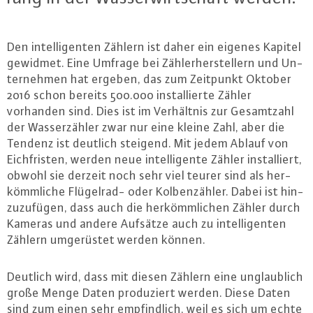
Den in­tel­li­gen­ten Zählern ist daher ein eigenes Kapitel
gewidmet. Eine Umfrage bei Zäh­ler­her­stel­lern und Un­
ter­neh­men hat ergeben, das zum Zeitpunkt Oktober
2016 schon bereits 500.000 in­stal­lier­te Zähler
vorhanden sind. Dies ist im Ver­hält­nis zur Ge­samt­zahl
der Was­ser­zäh­ler zwar nur eine kleine Zahl, aber die
Tendenz ist deutlich steigend. Mit jedem Ablauf von
Eich­fris­ten, werden neue in­tel­li­gen­te Zähler in­stal­liert,
obwohl sie derzeit noch sehr viel teurer sind als her­
kömm­li­che Flü­gel­rad- oder Kol­ben­zäh­ler. Dabei ist hin­
zu­zu­fü­gen, dass auch die her­kömm­li­chen Zähler durch
Kameras und andere Aufsätze auch zu in­tel­li­gen­ten
Zählern um­ge­rüs­tet werden können.
Deutlich wird, dass mit diesen Zählern eine un­glaub­lich
große Menge Daten pro­du­ziert werden. Diese Daten
sind zum einen sehr emp­find­lich, weil es sich um echte