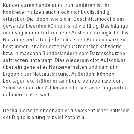
Kun­den­da­ten handelt und zum anderen ist ihr
konkreter Nutzen auch noch nicht voll­stän­dig
erfassbar. Die Ideen, wie sie in Ge­schäfts­mo­del­le um­
ge­wan­delt werden können, sind viel­fäl­tig. Das häufige
oder sogar un­un­ter­bro­che­ne Auslesen er­mög­licht das
Nut­zungs­ver­hal­ten jedes einzelnen Kunden exakt zu
bestimmen ist aber da­ten­schutz­recht­lich schwierig
bzw. in manchen Bun­des­län­dern vom Da­ten­schutz­be­
auf­trag­ten untersagt. Dies wiederum gibt Auf­schluss
über ein ge­ne­rel­les Nut­zer­ver­hal­ten und damit im
Ergebnis zur Netz­aus­las­tung. Außerdem können
Leckagen etc. früher erkannt und behoben werden.
Somit werden die Zähler auch für Ver­si­che­rungs­un­ter­
neh­men in­ter­es­sant.
Deshalb erscheint der Zähler als we­sent­li­cher Baustein
der Di­gi­ta­li­sie­rung mit viel Potential: