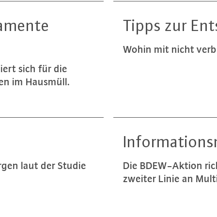
a­men­te
Tipps zur Ent
Wohin mit nicht ver­b
ert sich für die
­ten im Hausmüll.
In­for­ma­ti­ons­
rgen laut der Studie
Die BDEW-Ak­ti­on ric
zweiter Linie an Mul­ti­