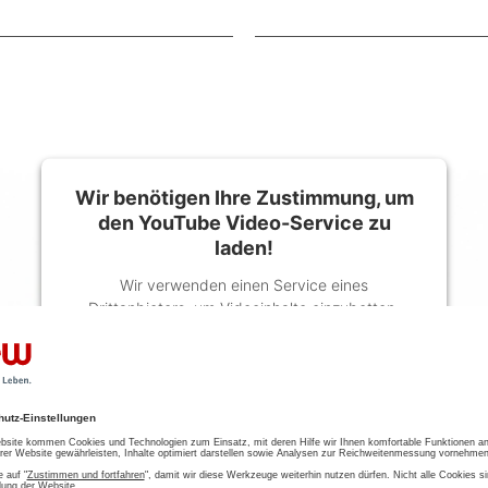
Wir benötigen Ihre Zustimmung, um
den YouTube Video-Service zu
laden!
Wir verwenden einen Service eines
Drittanbieters, um Videoinhalte einzubetten.
Dieser Service kann Daten zu Ihren Aktivitäten
sammeln. Bitte lesen Sie die Details durch und
stimmen Sie der Nutzung des Service zu, um
dieses Video anzusehen.
Mehr Informationen