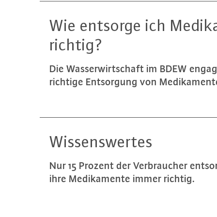
Wie entsorge ich Me­di­k
richtig?
Die Was­ser­wirt­schaft im BDEW engagi
richtige Ent­sor­gung von Me­di­ka­men
Wis­sens­wer­tes
Nur 15 Prozent der Ver­brau­cher entso
ihre Me­di­ka­men­te immer richtig.