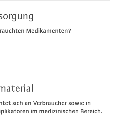
­sor­gung
rauch­ten Me­di­ka­men­ten?
ma­te­ri­al
htet sich an Ver­brau­cher sowie in
pli­ka­to­ren im me­di­zi­ni­schen Bereich.