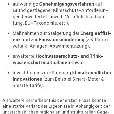
Ge­neh­mi­gungs­ver­fah­ren
auf­wän­di­ge
auf
Grund ge­stie­ge­ner Kli­ma­schutz-An­for­de­run­
gen (er­wei­ter­te Um­welt-Ver­träg­lich­keits­prü­
fung, EU-Ta­xo­no­mie, etc.),
En­er­gie­ef­fi­zi­
Maßnahmen zur Stei­ge­rung der
enz
Emis­si­ons­min­de­rung
und zur
(z.B. Pho­to­
vol­ta­ik-An­la­gen, Ab­wär­me­nut­zung),
Hoch­was­ser­schutz- und Trink­
er­wei­ter­te
was­ser­schutz­maß­nah­men
sowie
kli­ma­freund­li­cher
In­ves­ti­tio­nen zur Förderung
In­no­va­tio­nen
(zum Beispiel Smart-Me­ter &
Smarte Tarife).
Als weitere Kern­er­kennt­nis der ersten Phase konnte
eine starke Varianz der Er­geb­nis­se in Ab­hän­gig­keit der
un­ter­schied­li­chen re­gio­na­len und struk­tu­rel­len Ge­ge­