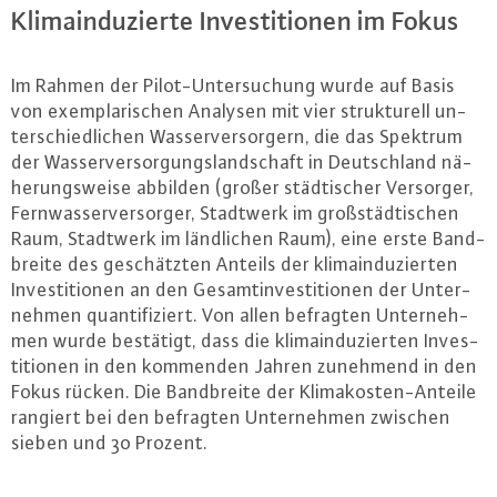
Kli­ma­in­du­zier­te In­ves­ti­tio­nen im Fokus
Im Rahmen der Pi­lot-Un­ter­su­chung wurde auf Basis
von ex­em­pla­ri­schen Analysen mit vier struk­tu­rell un­
ter­schied­li­chen Was­ser­ver­sor­gern, die das Spektrum
der Was­ser­ver­sor­gungs­land­schaft in Deutsch­land nä­
he­rungs­wei­se abbilden (großer städ­ti­scher Versorger,
Fern­was­ser­ver­sor­ger, Stadtwerk im groß­städ­ti­schen
Raum, Stadtwerk im länd­li­chen Raum), eine erste Band­
brei­te des ge­schätz­ten Anteils der kli­ma­in­du­zier­ten
In­ves­ti­tio­nen an den Ge­samt­in­ves­ti­tio­nen der Un­ter­
neh­men quan­ti­fi­ziert. Von allen befragten Un­ter­neh­
men wurde bestätigt, dass die kli­ma­in­du­zier­ten In­ves­
ti­tio­nen in den kommenden Jahren zunehmend in den
Fokus rücken. Die Band­brei­te der Kli­ma­kos­ten-An­tei­le
rangiert bei den befragten Un­ter­neh­men zwischen
sieben und 30 Prozent.