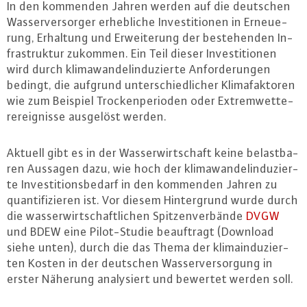
In den kommenden Jahren werden auf die deutschen
Was­ser­ver­sor­ger er­heb­li­che In­ves­ti­tio­nen in Er­neue­
rung, Erhaltung und Er­wei­te­rung der be­ste­hen­den In­
fra­struk­tur zukommen. Ein Teil dieser In­ves­ti­tio­nen
wird durch kli­ma­wan­del­in­du­zier­te An­for­de­run­gen
bedingt, die aufgrund un­ter­schied­li­cher Kli­maf­ak­to­ren
wie zum Beispiel Tro­cken­pe­ri­oden oder Ex­trem­wet­te­
rer­eig­nis­se ausgelöst werden.
Aktuell gibt es in der Was­ser­wirt­schaft keine be­last­ba­
ren Aussagen dazu, wie hoch der kli­ma­wan­del­in­du­zier­
te In­ves­ti­ti­ons­be­darf in den kommenden Jahren zu
quan­ti­fi­zie­ren ist. Vor diesem Hin­ter­grund wurde durch
die was­ser­wirt­schaft­li­chen Spit­zen­ver­bän­de
DVGW
und BDEW eine Pi­lot-Stu­die be­auf­tragt (Download
siehe unten), durch die das Thema der kli­ma­in­du­zier­
ten Kosten in der deutschen Was­ser­ver­sor­gung in
erster Näherung ana­ly­siert und bewertet werden soll.