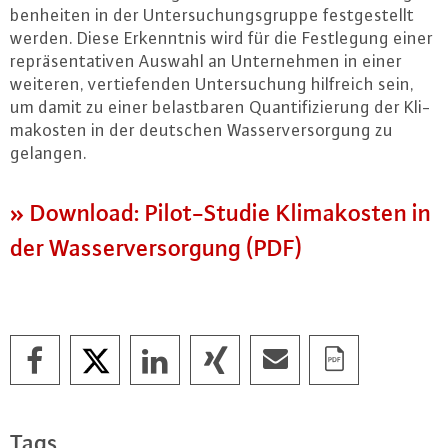
ben­hei­ten in der Un­ter­su­chungs­grup­pe fest­ge­stellt
werden. Diese Er­kennt­nis wird für die Fest­le­gung einer
re­prä­sen­ta­ti­ven Auswahl an Un­ter­neh­men in einer
weiteren, ver­tie­fen­den Un­ter­su­chung hilfreich sein,
um damit zu einer be­last­ba­ren Quan­ti­fi­zie­rung der Kli­
ma­kos­ten in der deutschen Was­ser­ver­sor­gung zu
gelangen.
» Download: Pi­lot-Stu­die Kli­ma­kos­ten in
der Was­ser­ver­sor­gung (PDF)
Tags