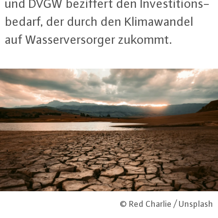
und DVGW beziffert den In­ves­ti­ti­ons­
be­darf, der durch den Kli­ma­wan­del
auf Was­ser­ver­sor­ger zukommt.
© Red Charlie / Unsplash