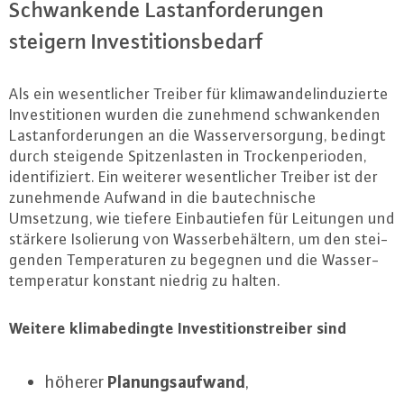
Schwan­ken­de Last­an­for­de­run­gen
steigern In­ves­ti­ti­ons­be­darf
Als ein we­sent­li­cher Treiber für kli­ma­wan­del­in­du­zier­te
In­ves­ti­tio­nen wurden die zunehmend schwan­ken­den
Last­an­for­de­run­gen an die Was­ser­ver­sor­gung, bedingt
durch steigende Spit­zen­las­ten in Tro­cken­pe­ri­oden,
iden­ti­fi­ziert. Ein weiterer we­sent­li­cher Treiber ist der
zu­neh­men­de Aufwand in die bau­tech­ni­sche
Umsetzung, wie tiefere Ein­bau­tie­fen für Leitungen und
stärkere Iso­lie­rung von Was­ser­be­häl­tern, um den stei­
gen­den Tem­pe­ra­tu­ren zu begegnen und die Was­ser­
tem­pe­ra­tur konstant niedrig zu halten.
Weitere kli­ma­be­ding­te In­ves­ti­ti­ons­trei­ber sind
Pla­nungs­auf­wand
höherer
,