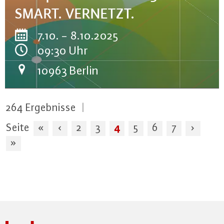
SMART. VERNETZT.
7.10. - 8.10.2025
09:30 Uhr
10963 Berlin
264
Ergebnisse
|
4
Seite
«
‹
2
3
5
6
7
›
»