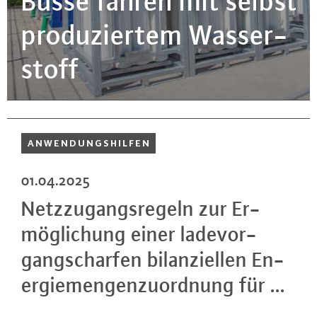
Busse fahren mit selbst
pro­du­zier­tem Was­ser­
stoff
AN­WEN­DUNGS­HIL­FEN
01.04.2025
Netz­zu­gangs­re­geln zur Er­
mög­li­chung einer la­de­vor­
gang­s­char­fen bi­lan­zi­el­len En­
er­gie­men­gen­zu­ord­nung für ...