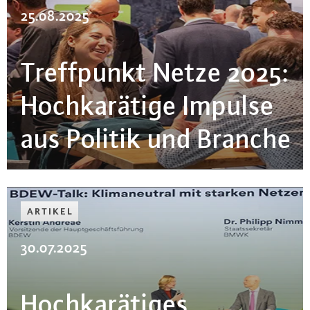
25.08.2025
Treff­punkt Netze 2025:
Hoch­ka­rä­ti­ge Impulse
aus Politik und Branche
ARTIKEL
30.07.2025
Hoch­ka­rä­ti­ges