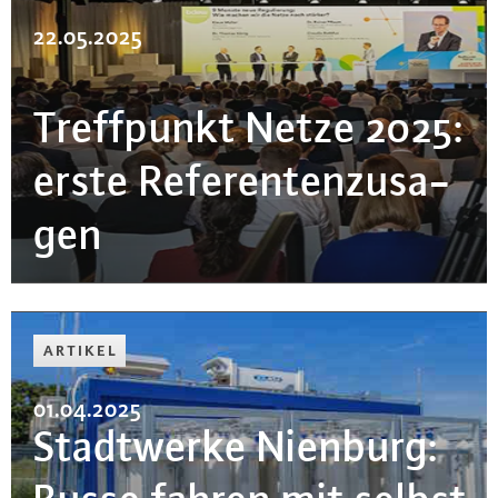
22.05.2025
Treff­punkt Netze 2025:
erste Re­fe­ren­ten­zu­sa­
gen
ARTIKEL
01.04.2025
Stadt­wer­ke Nienburg: