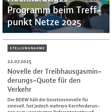
Programm beim Treff­
punkt Netze 2025
STEL­LUNG­NAH­ME
22.07.2025
Novelle der Treib­haus­gas­min­
de­rungs-Quo­te für den
Verkehr
Der BDEW hält die Ge­set­zes­no­vel­le für
sinnvoll, hat jedoch mehrere Kern­for­de­run­
gen zum vor­ge­leg­ten Re­fe­ren­ten­ent­wurf.