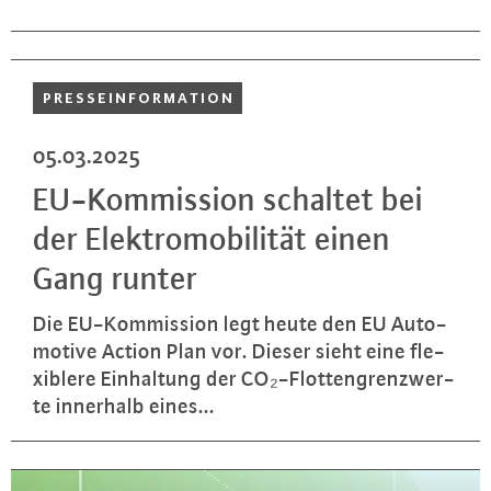
PRES­SE­INFOR­MA­TI­ON
05.03.2025
EU-Kom­mis­si­on schaltet bei
der Elek­tro­mo­bi­li­tät einen
Gang runter
Die EU-Kom­mis­si­on legt heute den EU Au­to­
mo­ti­ve Action Plan vor. Dieser sieht eine fle­
xi­ble­re Ein­hal­tung der CO₂-Flot­ten­grenz­wer­
te innerhalb eines...