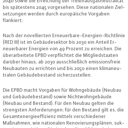
2040 sowie die Er­rei­chung der Treib­haus­gas­neu­tra­li­tät
bis spä­tes­tens 2045 vor­ge­se­hen. Diese na­tio­na­len Ziel­
set­zun­gen werden durch eu­ro­päi­sche Vorgaben
flankiert:
Nach der no­vel­lier­ten Er­neu­er­ba­re-En­er­gi­en-Richt­li­nie
(RED III) ist im Ge­bäu­de­sek­tor bis 2030 ein Anteil Er­
neu­er­ba­rer Energien von 49 Prozent zu erreichen. Die
über­ar­bei­te­te EPBD ver­pflich­tet die Mit­glied­staa­ten
darüber hinaus, ab 2030 aus­schließ­lich emis­si­ons­freie
Neubauten zu errichten und bis 2050 einen kli­ma­neu­
tra­len Ge­bäu­de­be­stand si­cher­zu­stel­len.
Die EPBD macht Vorgaben für Wohn­ge­bäu­de (Neubau
und Ge­bäu­de­be­stand) sowie Nicht­w­ohn­ge­bäu­de
(Neubau und Bestand). Für den Neubau gelten die
strengs­ten An­for­de­run­gen; für den Bestand gilt es, die
Ge­samt­ener­gie­ef­fi­zi­enz mittels ver­schie­de­ner
Maßnahmen, wie na­tio­na­len Re­no­vie­rungs­plä­nen, suk­