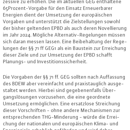
zes­si­ve zu erhöhen. Die im aktuellen GEG ent­hal­te­ne
65­Pro­zent-Vor­ga­be für den Einsatz Er­neu­er­ba­rer
Energien dient der Umsetzung der eu­ro­päi­schen
Vorgaben und un­ter­stützt die Ziel­stel­lun­gen sowohl
der bisher geltenden EPBD als auch deren No­vel­lie­rung
im Jahr 2024. Mögliche Al­ter­na­tiv-Re­ge­lun­gen müssen
sich daran messen lassen. Eine Bei­be­hal­tung der Re­ge­
lun­gen der §§ 71 ff GEG1 als ein Baustein zur Er­rei­chung
dieser Ziele und zur Umsetzung der EPBD schafft
Planungs- und In­ves­ti­ti­ons­si­cher­heit.
Die Vorgaben der §§ 71 ff. GEG sollten nach Auf­fas­sung
des BDEW aber ver­ein­facht und pra­xis­taug­lich aus­ge­
stal­tet werden. Hierbei sind ge­ge­be­nen­falls Über­
gangs­lö­sun­gen vor­zu­se­hen, die eine geordnete
Umsetzung er­mög­li­chen. Eine er­satz­lo­se Strei­chung
dieser Vor­schrif­ten - ohne andere Me­cha­nis­men zur
ent­spre­chen­den THG-Min­de­rung - würde die Er­rei­
chung der na­tio­na­len und eu­ro­päi­schen Klima- und