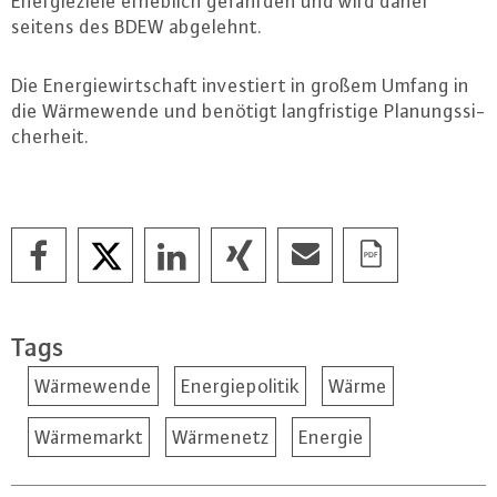
En­er­gie­zie­le erheblich gefährden und wird daher
seitens des BDEW abgelehnt.
Die En­er­gie­wirt­schaft in­ves­tiert in großem Umfang in
die Wär­me­wen­de und benötigt lang­fris­ti­ge Pla­nungs­si­
cher­heit.
Tags
Wärmewende
Energiepolitik
Wärme
Wärmemarkt
Wärmenetz
Energie