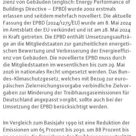
zi­enz von Gebäuden (englisch: Energy Per­for­mance of
Buildings Directive – EPBD) wurde 2002 erstmals
erlassen und seitdem mehrfach no­vel­liert. Die aktuelle
Fassung der EPBD (2024/1275/EU) wurde am 8. Mai 2024
im Amtsblatt der EU verkündet und ist am 28. Mai 2024
in Kraft getreten. Die EPBD enthält Um­set­zungs­auf­trä­
ge an die Mit­glied­staa­ten zur ganz­heit­li­chen en­er­ge­ti­
schen Bewertung und Ver­bes­se­rung der En­er­gie­ef­fi­zi­
enz von Gebäuden. Die no­vel­lier­te EPBD muss durch
die Mit­glied­staa­ten im we­sent­li­chen bis zum 29. Mai
2026 in na­tio­na­les Recht umgesetzt werden. Das Bun­
des-Kli­ma­schutz­ge­setz, welches mit Bezug zur eu­ro­
päi­schen Ziel­er­rei­chungs­vor­ga­be ver­bind­li­che Ziel­vor­
ga­ben zur Minderung der Treib­haus­gas­emis­sio­nen für
Deutsch­land angepasst vorgibt, sollte auch bei der
Umsetzung der EPBD be­rück­sich­tigt werden.
Im Vergleich zum Basisjahr 1990 ist eine Reduktion der
Emis­sio­nen um 65 Prozent bis 2030, um 88 Prozent bis