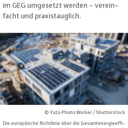
im GEG umgesetzt werden - ver­ein­
facht und pra­xis­taug­lich.
© Yuto Photo Worker / Shutterstock
Die eu­ro­päi­sche Richt­li­nie über die Ge­samt­ener­gie­ef­fi­