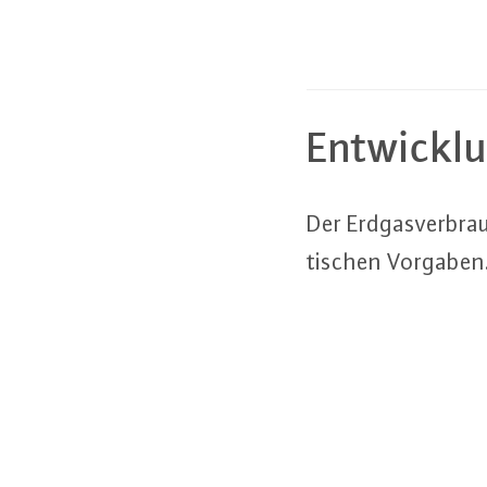
Ent­wick­l
Der Erd­gas­ver­bra
ti­schen Vorgaben