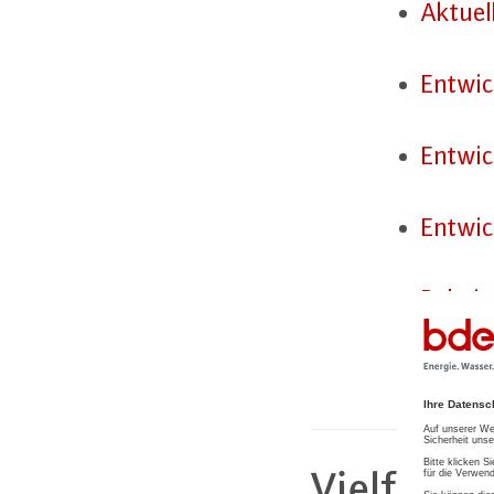
Aktuell
Ent­wic
Ent­wi
Ent­wic
Be­hei­
Netz­ke
Vielfalt i