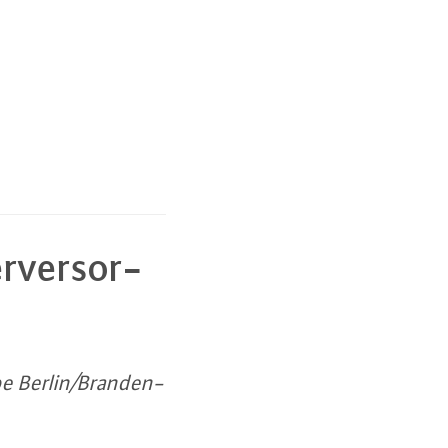
r­ver­sor­
­pe Berlin/Bran­den­