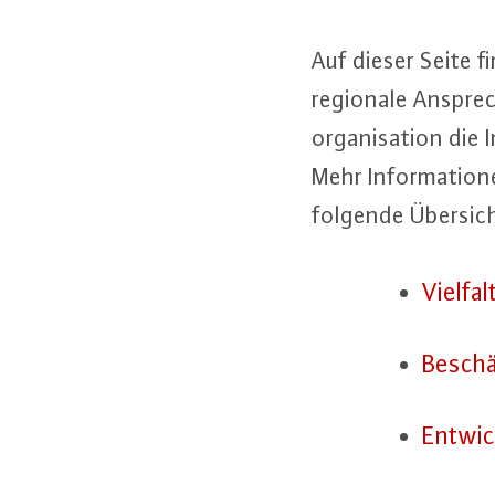
Auf dieser Seite f
regionale An­sprech
or­ga­ni­sa­ti­on die
Mehr In­for­ma­tio­
folgende Übersicht
Vielfal
Be­schä
Ent­wic