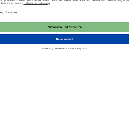
r­sor­ger
 der En­er­gie­ver­sor­ger sind in den Sparten Erdg
aktiv.