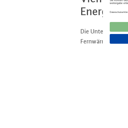
En­er­gie­ve
Die Un­ter­neh­men
Fernwärme/-kälte 