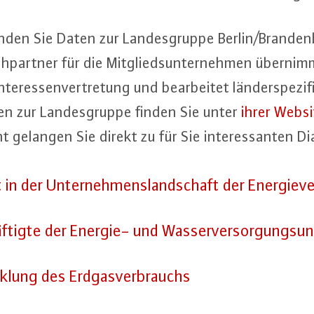
inden Sie Daten zur Lan­des­grup­pe Berlin/Bran­den­
­part­ner für die Mit­glieds­un­ter­neh­men übernim
 In­ter­es­sen­ver­tre­tung und be­ar­bei­tet län­der­spe­
nen zur Lan­des­grup­pe finden Sie unter
ihrer Websi
 gelangen Sie direkt zu für Sie in­ter­es­san­ten D
t in der Un­ter­neh­mens­land­schaft der En­er­gie­ve
f­tig­te der Energie- und Was­ser­ver­sor­gungs­un
k­lung des Erd­gas­ver­brauchs