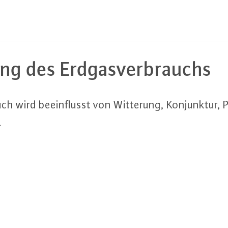
ung des Erd­gas­ver­brauchs
uch wird be­ein­flusst von Witterung, Kon­junk­tur, 
.