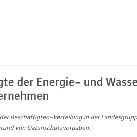
ig­te der Energie- und Was­se
er­neh­men
 der Be­schäf­tig­ten-Ver­tei­lung in der Lan­des­grup
und von Da­ten­schutz­vor­ga­ben.