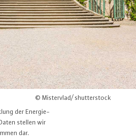
© Mistervlad/ shutterstock
­lung der En­er­gie­
 Daten stellen wir
ram­men dar.