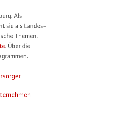
burg. Als
mt sie als Lan­des­
zi­fi­sche Themen.
te
. Über die
ia­gram­men.
r­sor­ger
­ter­neh­men