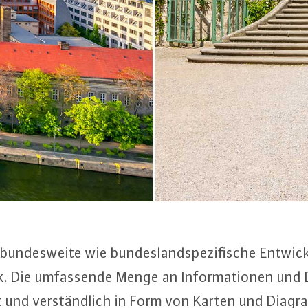
n­des­wei­te wie bun­des­land­spe­zi­fi­sche Ent­wick
k. Die um­fas­sen­de Menge an In­for­ma­tio­nen und
ert und ver­ständ­lich in Form von Karten und Dia­g