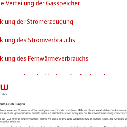
e Ver­tei­lung der Gas­spei­cher
k­lung der Strom­er­zeu­gung
ck­lung des Strom­ver­brauchs
k­lung des Fern­wär­me­ver­brauchs
zungs­struk­tur im Neubau: Bau­fer­tig­stel­lun­gen
nn­zah­len
n der Un­ter­neh­mens­land­sc