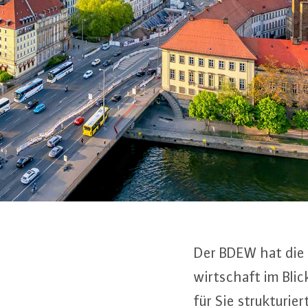
Der BDEW hat die bu
wirt­schaft im Blic
für Sie struk­tu­ri