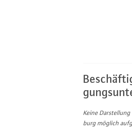
Be­schäf­t
gungs­un­t
Keine Dar­stel­lung
burg möglich aufgr