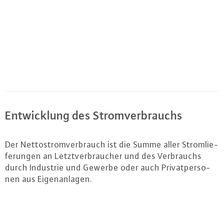
Ent­wick­lung des Strom­ver­brauchs
Der Net­to­strom­ver­brauch ist die Summe aller Strom­lie­
fe­run­gen an Letzt­ver­brau­cher und des Ver­brauchs
durch Industrie und Gewerbe oder auch Pri­vat­per­so­
nen aus Ei­gen­an­la­gen.