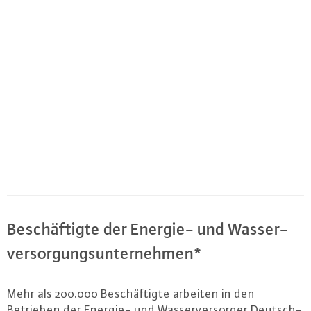
Be­schäf­tig­te der Energie- und Was­ser­
ver­sor­gungs­un­ter­neh­men*
Mehr als 200.000 Be­schäf­tig­te arbeiten in den
Betrieben der Energie- und Was­ser­ver­sor­ger Deutsch­