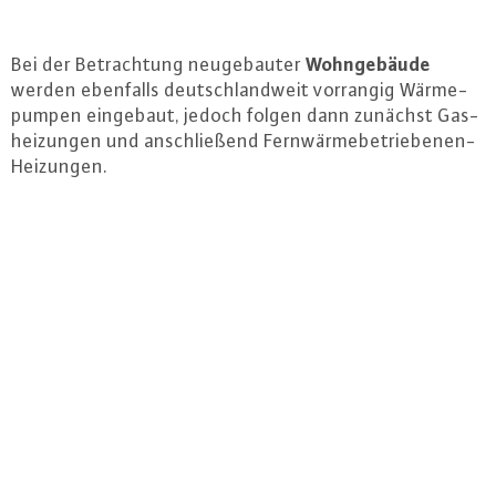
Wohn­ge­bäu­de
Bei der Be­trach­tung neu­ge­bau­ter
werden ebenfalls deutsch­land­weit vorrangig Wär­me­
pum­pen eingebaut, jedoch folgen dann zunächst Gas­
hei­zun­gen und an­schlie­ßend Fern­wär­me­be­trie­be­nen-
Hei­zun­gen.