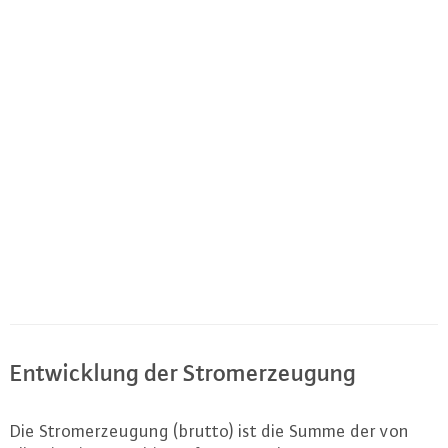
Ent­wick­lung der Strom­er­zeu­gung
Die Strom­er­zeu­gung (brutto) ist die Summe der von