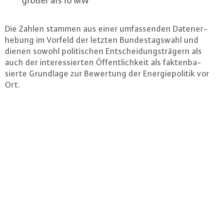
größer als 10 MW
Die Zahlen stammen aus einer um­fas­sen­den Da­ten­er­
he­bung im Vorfeld der letzten Bun­des­tags­wahl und
dienen sowohl po­li­ti­schen Ent­schei­dungs­trä­gern als
auch der in­ter­es­sier­ten Öf­fent­lich­keit als fak­ten­ba­
sier­te Grundlage zur Bewertung der En­er­gie­po­li­tik vor
Ort.