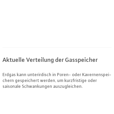
Aktuelle Ver­tei­lung der Gas­spei­cher
Erdgas kann un­ter­ir­disch in Poren- oder Ka­ver­nen­spei­
chern ge­spei­chert werden, um kurz­fris­ti­ge oder
saisonale Schwan­kun­gen aus­zu­glei­chen.