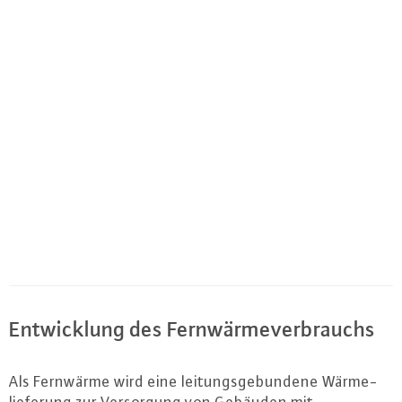
Ent­wick­lung des Fern­wär­me­ver­brauchs
Als Fernwärme wird eine lei­tungs­ge­bun­de­ne Wär­me­