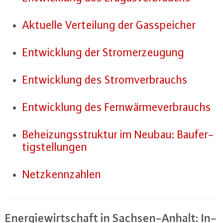
Aktuelle Ver­tei­lung der Gas­spei­cher
Ent­wick­lung der Strom­er­zeu­gung
Ent­wick­lung des Strom­ver­brauchs
Ent­wick­lung des Fern­wär­me­ver­brauchs
Be­hei­zungs­struk­tur im Neubau: Bau­fer­
tig­stel­lun­gen
Netz­kenn­zah­len
En­er­gie­wirt­schaft in Sach­sen-An­halt: In­