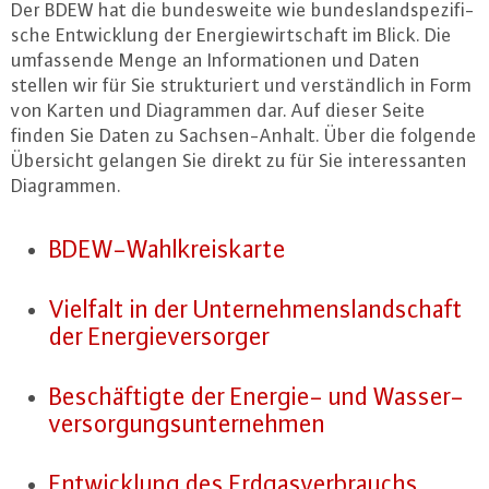
Der BDEW hat die bun­des­wei­te wie bun­des­land­spe­zi­fi­
sche Ent­wick­lung der En­er­gie­wirt­schaft im Blick. Die
um­fas­sen­de Menge an In­for­ma­tio­nen und Daten
stellen wir für Sie struk­tu­riert und ver­ständ­lich in Form
von Karten und Dia­gram­men dar. Auf dieser Seite
finden Sie Daten zu Sach­sen-An­halt. Über die folgende
Übersicht gelangen Sie direkt zu für Sie in­ter­es­san­ten
Dia­gram­men.
BDEW-Wahl­kreis­kar­te
Vielfalt in der Un­ter­neh­mens­land­schaft
der En­er­gie­ver­sor­ger
Be­schäf­tig­te der Energie- und Was­ser­
ver­sor­gungs­un­ter­neh­men
Ent­wick­lung des Erd­gas­ver­brauchs