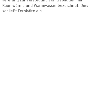
lie­fe­rung zur Ver­sor­gung von Gebäuden mit
Raumwärme und Warm­was­ser be­zeich­net. Dies
schließt Fernkälte ein.