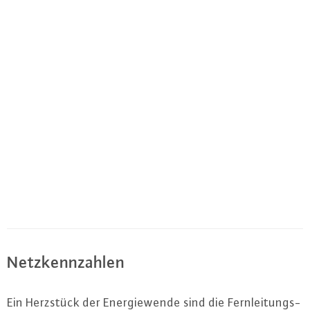
Netz­kenn­zah­len
Ein Herzstück der En­er­gie­wen­de sind die Fern­lei­tungs-