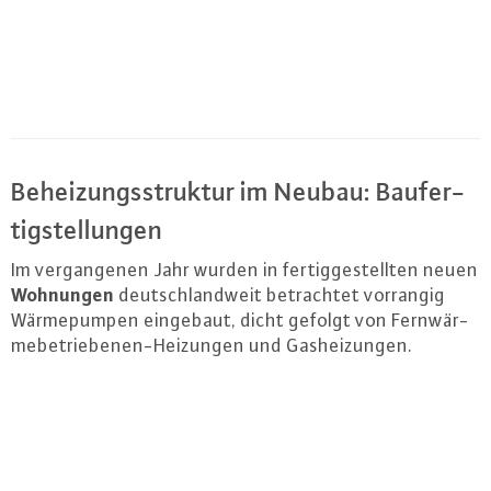
Be­hei­zungs­struk­tur im Neubau: Bau­fer­
tig­stel­lun­gen
Im ver­gan­ge­nen Jahr wurden in fer­tig­ge­stell­ten neuen
Wohnungen
deutsch­land­weit be­trach­tet vorrangig
Wär­me­pum­pen eingebaut, dicht gefolgt von Fern­wär­
me­be­trie­be­nen-Hei­zun­gen und Gas­hei­zun­gen.