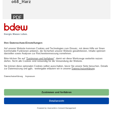
068_Harz
PDF
069_Magdeburg
PDF
070_Anhalt-Dessau-Wittenberg
PDF
071_Halle
PDF
072_Burgenland-Saalekreis