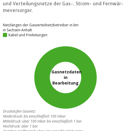
und Ver­tei­lungs­net­ze der Gas-, Strom- und Fern­wär­
me­ver­sor­ger.