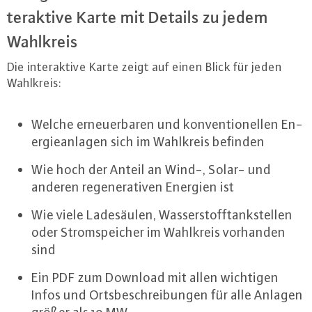
ter­ak­ti­ve Karte mit Details zu jedem
Wahlkreis
Die in­ter­ak­ti­ve Karte zeigt auf einen Blick für jeden
Wahlkreis:
Welche er­neu­er­ba­ren und kon­ven­tio­nel­len En­
er­gie­an­la­gen sich im Wahlkreis befinden
Wie hoch der Anteil an Wind-, Solar- und
anderen re­ge­ne­ra­ti­ven Energien ist
Wie viele La­de­säu­len, Was­ser­stoff­tank­stel­len
oder Strom­spei­cher im Wahlkreis vorhanden
sind
Ein PDF zum Download mit allen wichtigen
Infos und Orts­be­schrei­bun­gen für alle Anlagen