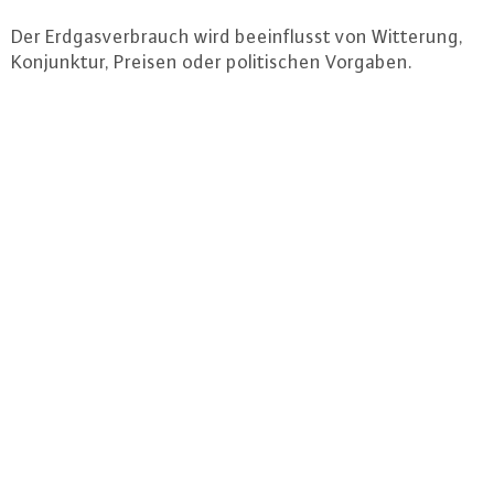
Der Erd­gas­ver­brauch wird be­ein­flusst von Witterung,
Kon­junk­tur, Preisen oder po­li­ti­schen Vorgaben.