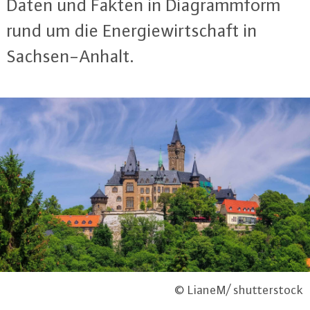
Daten und Fakten in Dia­gramm­form
rund um die En­er­gie­wirt­schaft in
Sach­sen-An­halt.
© LianeM/ shutterstock