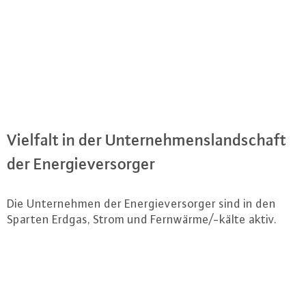
Vielfalt in der Un­ter­neh­mens­land­schaft
der En­er­gie­ver­sor­ger
Die Un­ter­neh­men der En­er­gie­ver­sor­ger sind in den
Sparten Erdgas, Strom und Fernwärme/-kälte aktiv.