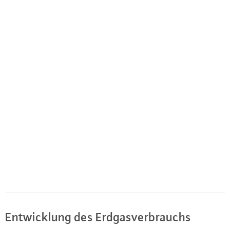
Ent­wick­lung des Erd­gas­ver­brauchs