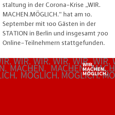
stal­tung in der Co­ro­na-Kri­se „WIR.​
MACHEN.MÖGLICH.“ hat am 10.
September mit 100 Gästen in der
STATION in Berlin und insgesamt 700
On­line-Teil­neh­mern statt­ge­fun­den.