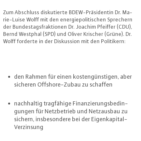
Zum Abschluss dis­ku­tier­te BDEW-Prä­si­den­tin Dr. Ma­
rie-Lui­se Wolff mit den en­er­gie­po­li­ti­schen Sprechern
der Bun­des­tags­frak­tio­nen Dr. Joachim Pfeiffer (CDU),
Bernd Westphal (SPD) und Oliver Krischer (Grüne). Dr.
Wolff forderte in der Dis­kus­si­on mit den Po­li­ti­kern:
den Rahmen für einen kos­ten­güns­ti­gen, aber
sicheren Off­shore-Zu­bau zu schaffen
nach­hal­tig trag­fä­hi­ge Fi­nan­zie­rungs­be­din­
gun­gen für Netz­be­trieb und Netz­aus­bau zu
sichern, ins­be­son­de­re bei der Ei­gen­ka­pi­tal-
Ver­zin­sung