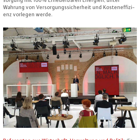
sor­gung mit 100% Er­neu­er­ba­ren Energien, unter
Wahrung von Ver­sor­gungs­si­cher­heit und Kos­ten­ef­fi­zi­
enz vorlegen werde.