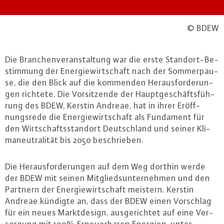
© BDEW
Die Bran­chen­ver­an­stal­tung war die erste Stand­ort-Be­
stim­mung der En­er­gie­wirt­schaft nach der Som­mer­pau­
se, die den Blick auf die kommenden Her­aus­for­de­run­
gen richtete. Die Vor­sit­zen­de der Haupt­ge­schäfts­füh­
rung des BDEW, Kerstin Andreae, hat in ihrer Er­öff­
nungs­re­de die En­er­gie­wirt­schaft als Fundament für
den Wirt­schafts­stand­ort Deutsch­land und seiner Kli­
ma­neu­tra­li­tät bis 2050 be­schrie­ben.
Die Her­aus­for­de­run­gen auf dem Weg dorthin werde
der BDEW mit seinen Mit­glieds­un­ter­neh­men und den
Partnern der En­er­gie­wirt­schaft meistern. Kerstin
Andreae kündigte an, dass der BDEW einen Vorschlag
für ein neues Markt­de­sign, aus­ge­rich­tet auf eine Ver­