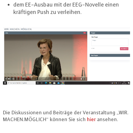
dem EE-Ausbau mit der EEG-No­vel­le einen
kräftigen Push zu verleihen.
Die Dis­kus­sio­nen und Beiträge der Ver­an­stal­tung „WIR.​
MACHEN.MÖGLICH“ können Sie sich
hier
ansehen.