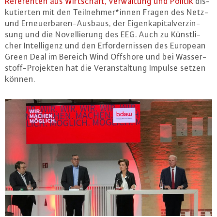
Re­fe­ren­ten aus Wirt­schaft, Ver­wal­tung und Politik
dis­
ku­tier­ten mit den Teil­neh­mer*innen Fragen des Netz-
und Er­neu­er­ba­ren-Aus­baus, der Ei­gen­ka­pi­tal­ver­zin­
sung und die No­vel­lie­rung des EEG. Auch zu Künst­li­
cher In­tel­li­genz und den Er­for­der­nis­sen des European
Green Deal im Bereich Wind Offshore und bei Was­ser­
stoff-Pro­jek­ten hat die Ver­an­stal­tung Impulse setzen
können.