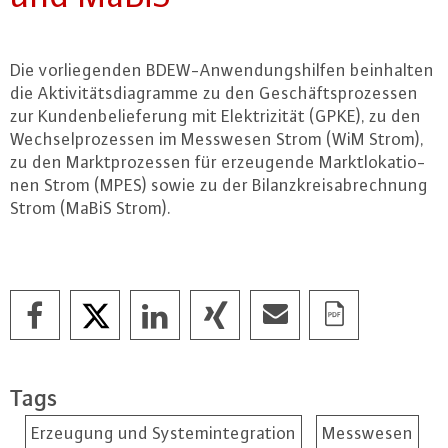
Die vor­lie­gen­den BDEW-An­wen­dungs­hil­fen be­inhal­ten
die Ak­ti­vi­täts­dia­gram­me zu den Ge­schäfts­pro­zes­sen
zur Kun­den­be­lie­fe­rung mit Elek­tri­zi­tät (GPKE), zu den
Wech­sel­pro­zes­sen im Messwesen Strom (WiM Strom),
zu den Markt­pro­zes­sen für er­zeu­gen­de Markt­lo­ka­tio­
nen Strom (MPES) sowie zu der Bi­lanz­kreis­ab­rech­nung
Strom (MaBiS Strom).
Tags
Erzeugung und Systemintegration
Messwesen