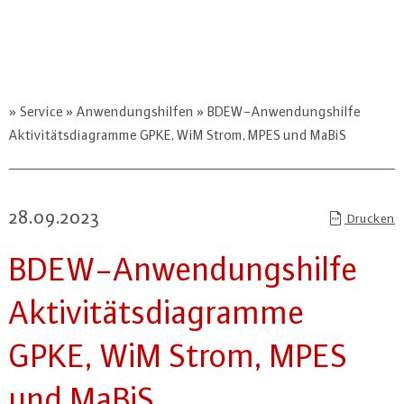
Service
Anwendungshilfen
BDEW-Anwendungshilfe
Aktivitätsdiagramme GPKE, WiM Strom, MPES und MaBiS
28.09.2023
Drucken
BDEW-An­wen­dungs­hil­fe
Ak­ti­vi­täts­dia­gram­me
GPKE, WiM Strom, MPES
und MaBiS