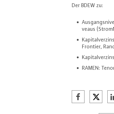
Der BDEW zu:
Aus­gangs­ni­v
veaus (Stro
Ka­pi­tal­ver­z
Frontier, Ran
Ka­pi­tal­ver­z
RAMEN: Tenor 