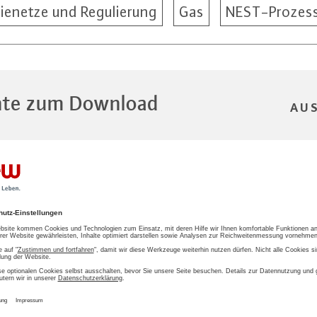
ienetze und Regulierung
Gas
NEST-Prozes
te zum Download
AU
lungnahme Ausgangsniveau Tenorierung
lungnahme Kapitalverzinsung
lungnahme Kapitalverzinsung NERA
llungnahme RAMEN Tenorierung