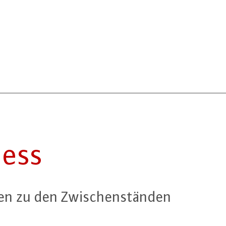
zess
n zu den Zwi­schen­stän­den