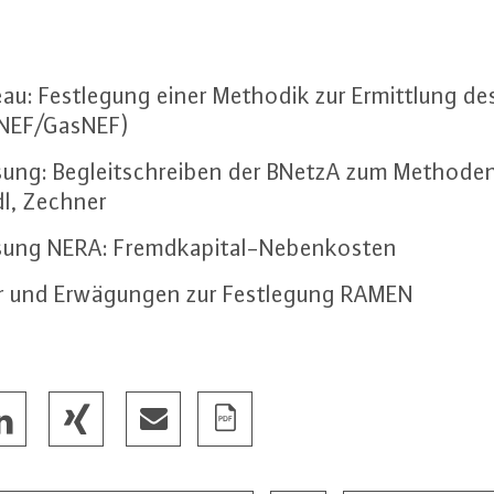
eau: Fest­le­gung einer Methodik zur Er­mitt­lung de
mNEF/GasNEF)
in­sung: Be­gleit­schrei­ben der BNetzA zum Me­tho­de
dl, Zechner
in­sung NERA: Fremd­ka­pi­tal-Ne­ben­kos­ten
und Er­wä­gun­gen zur Fest­le­gung RAMEN