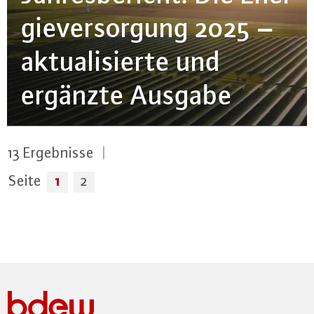
gie­ver­sor­gung 2025 –
ak­tua­li­sier­te und
ergänzte Ausgabe
13
Ergebnisse
|
1
Seite
2