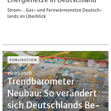
Strom- , Gas- und Fern­wär­me­net­ze Deutsch­
lands im Überblick
PU­BLI­KA­TI­ON
20.07.2026
Trend­ba­ro­me­ter
Neubau: So verändert
sich Deutsch­lands Be­