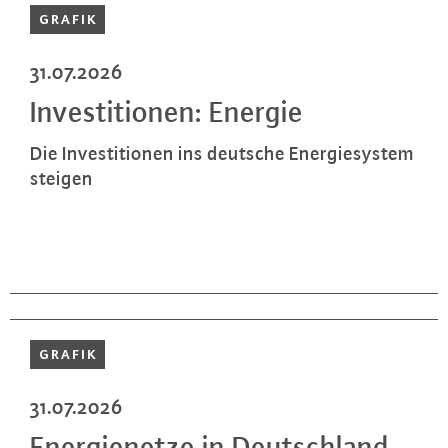
GRAFIK
31.07.2026
In­ves­ti­tio­nen: Energie
Die In­ves­ti­tio­nen ins deutsche En­er­gie­sys­tem
steigen
GRAFIK
31.07.2026
En­er­gie­net­ze in Deutsch­land