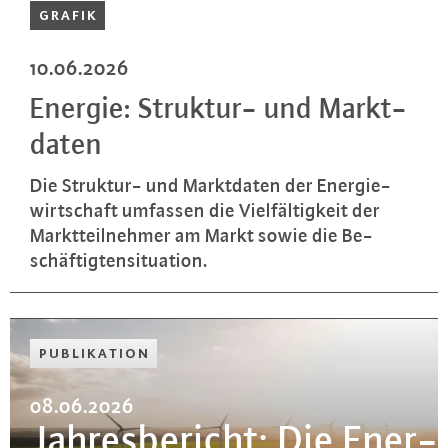
GRAFIK
10.06.2026
Energie: Struktur- und Markt­
da­ten
Die Struktur- und Markt­da­ten der En­er­gie­
wirt­schaft umfassen die Viel­fäl­tig­keit der
Markt­teil­neh­mer am Markt sowie die Be­
schäf­tig­ten­si­tua­ti­on.
PU­BLI­KA­TI­ON
08.06.2026
Jah­res­be­richt: Die En­er­