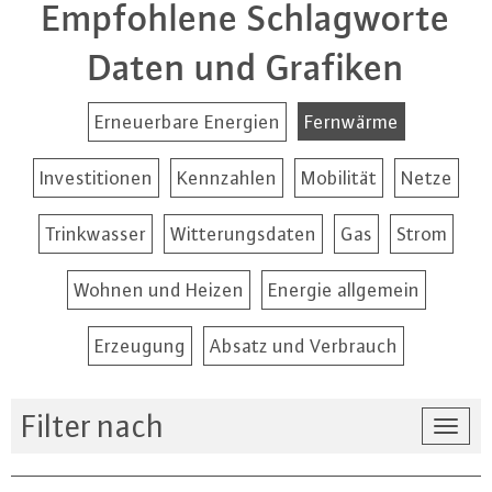
Empfohlene Schlagworte
Daten und Grafiken
Erneuerbare Energien
Fernwärme
Investitionen
Kennzahlen
Mobilität
Netze
Trinkwasser
Witterungsdaten
Gas
Strom
Wohnen und Heizen
Energie allgemein
Erzeugung
Absatz und Verbrauch
Filter nach
Togg
navi