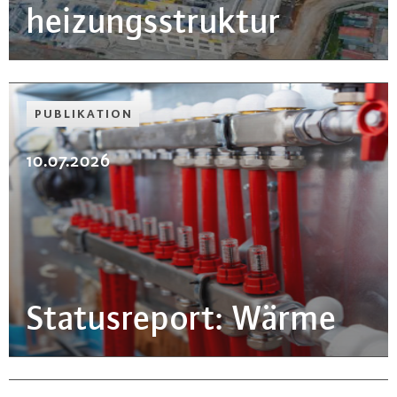
hei­zungs­struk­tur
PU­BLI­KA­TI­ON
10.07.2026
Sta­tus­re­port: Wärme