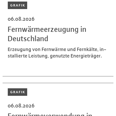
GRAFIK
06.08.2026
Fern­wär­me­er­zeu­gung in
Deutsch­land
Erzeugung von Fernwärme und Fernkälte, in­
stal­lier­te Leistung, genutzte En­er­gie­trä­ger.
GRAFIK
06.08.2026
Fern­wär­me­ver­wen­dung in