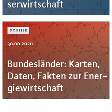
ser­wirt­schaft
DOSSIER
30.06.2026
Bun­des­län­der: Karten,
Daten, Fakten zur En­er­
gie­wirt­schaft