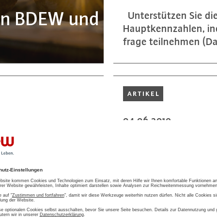
von BDEW und
Un­ter­stüt­zen Sie di
Haupt­kenn­zah­len, i
fra­ge teil­neh­men (Da
ARTIKEL
04.06.2019
ek­te sind in
Bür­ge­rin­nen un
 gestartet
mehr­heit­lich für
Wasser- und Ab­was­
Das Thema Elek­tro­mo­
Wahr­neh­mung zuneh
die Menschen und po­ten