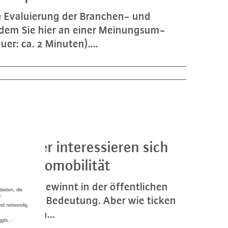
e Eva­lu­ie­rung der Branchen- und
ndem Sie hier an einer Mei­nungs­um­
uer: ca. 2 Minuten)....
d Bürger in­ter­es­sie­ren sich
 Elek­tro­mo­bi­li­tät
bi­li­tät gewinnt in der öf­fent­li­chen
mend an Bedeutung. Aber wie ticken
­zi­el­len...