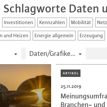
 Schlagworte Daten u
Investitionen
Kennzahlen
Mobilität
Net
 und Heizen
Energie allgemein
Erzeugung
Daten/Grafiken/MaFo
ARTIKEL
25.11.2019
Mei­nungs­um­fra­
Branchen- und H