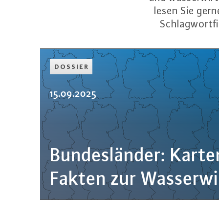
lesen Sie ger
Schlagwortfi
DOSSIER
15.09.2025
Bun­des­län­der: Kart
Fakten zur Was­ser­wi