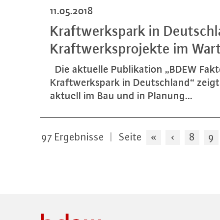
11.05.2018
Kraft­werks­park in Deutsch­l
Kraft­werks­pro­jek­te im War­
Die aktuelle Pu­bli­ka­ti­on „BDEW Fa
Kraft­werks­park in Deutsch­land“ zeigt 
aktuell im Bau und in Planung...
97
Ergebnisse
|
Seite
«
‹
8
9