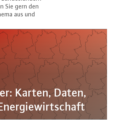
n Sie gern den
Thema aus und
der: Karten, Daten,
n­er­gie­wirt­schaft