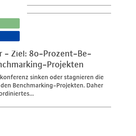
er - Ziel: 80-Pro­zent-Be­
ench­mar­king-Pro­jek­ten
­kon­fe­renz sinken oder sta­gnie­ren die
n den Bench­mar­king-Pro­jek­ten. Daher
di­nier­tes...