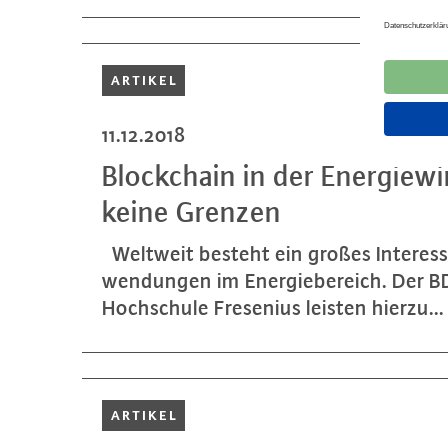
ARTIKEL
11.12.2018
Block­chain in der En­er­gie­w
keine Grenzen
Weltweit besteht ein großes Interess
wen­dun­gen im En­er­gie­be­reich. Der
Hoch­schu­le Fresenius leisten hierzu...
ARTIKEL