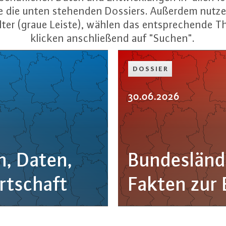
ne die unten stehenden Dossiers. Außerdem nutze
lter (graue Leiste), wählen das entsprechende 
klicken anschließend auf "Suchen".
DOSSIER
30.06.2026
en, Daten,
Bun­des­län­
rt­schaft
Fakten zur E