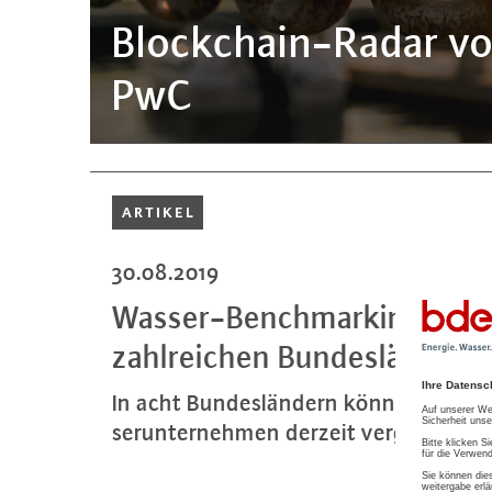
Block­chain-Ra­dar 
PwC
ARTIKEL
30.08.2019
Was­ser-Bench­mar­king-Pro­j
zahl­rei­chen Bun­des­län­dern
In acht Bun­des­län­dern können sich 
ser­un­ter­neh­men derzeit ver­glei­chen