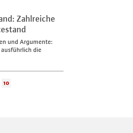
and: Zahl­rei­che
te­stand
kten und Argumente:
aus­führ­lich die
10