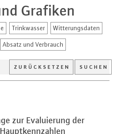
nd Grafiken
ze
Trinkwasser
Witterungsdaten
Absatz und Verbrauch
ZURÜCKSETZEN
SUCHEN
ge zur Eva­lu­ie­rung der
aupt­kenn­zah­len