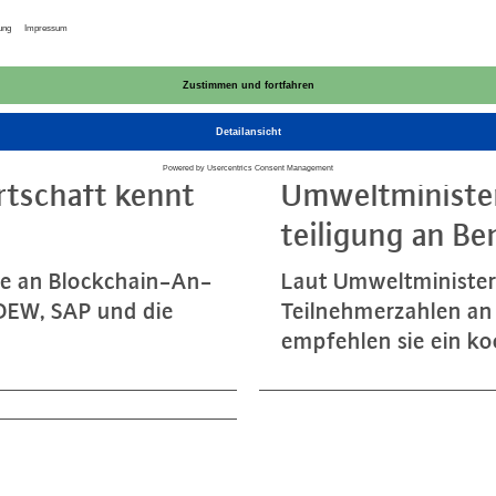
ARTIKEL
28.08.2018
irt­schaft kennt
Um­welt­mi­nis­t
tei­li­gung an B
e an Block­chain-An­
Laut Um­welt­mi­nis­ter
 BDEW, SAP und die
Teil­neh­mer­zah­len a
empfehlen sie ein ko­or­