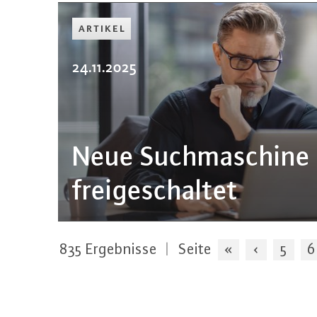
ARTIKEL
24.11.2025
Neue Such­ma­schi­ne
frei­ge­schal­tet
835
Ergebnisse
|
Seite
«
‹
5
6