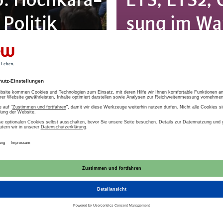
 Politik
sung im Wa
MAGAZIN
08.12.2025
lfgang
En­er­gie­we
Zwischen Ko