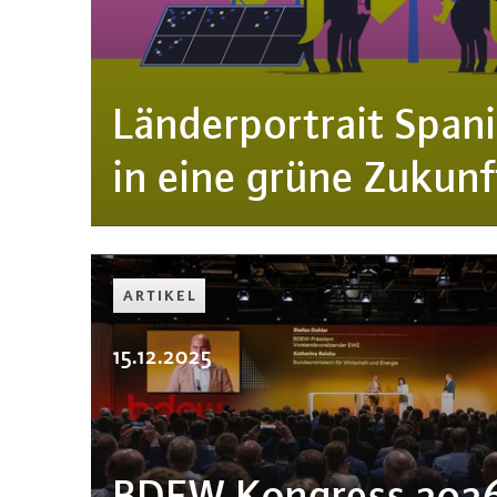
Län­der­por­trait Spa
in eine grüne Zukunf
ARTIKEL
15.12.2025
BDEW Kongress 2026: