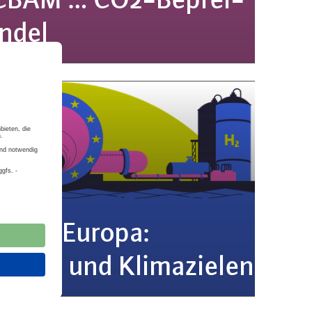
ndel
n­de in Europa:
sten und Kli­ma­zie­len