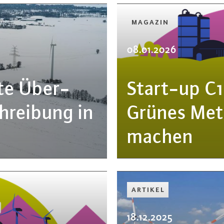
MAGAZIN
08.01.2026
te Über­
Start-up C1
hrei­bung in
Grünes Met
machen
ARTIKEL
18.12.2025