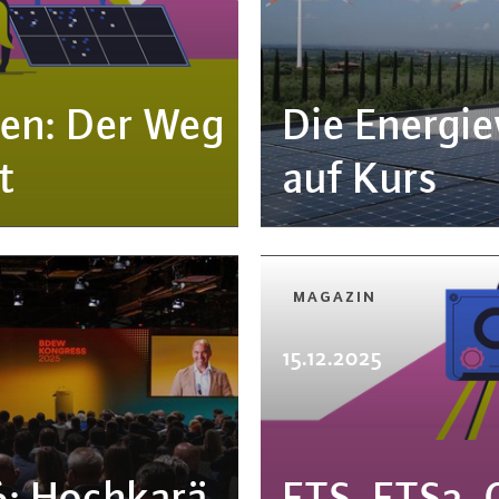
nien: Der Weg
Die En­er­gi
t
auf Kurs
MAGAZIN
15.12.2025
 Hoch­ka­rä­
ETS, ETS2,