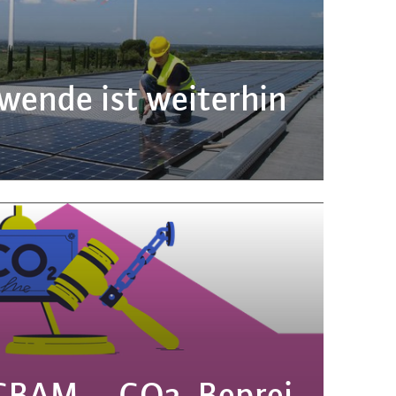
e­wen­de ist weiterhin
 CBAM … CO2-Be­prei­