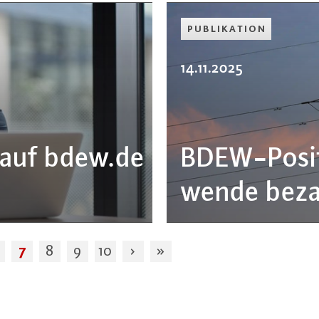
PU­BLI­KA­TI­ON
14.11.2025
 auf bdew.​de
BDEW-Po­si­t
wen­de beza
7
8
9
10
›
»