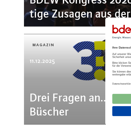
ti­ge Zusagen aus der
MAGAZIN
11.12.2025
Drei Fragen an... Wo
Büscher