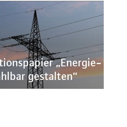
i­ons­pa­pier „En­er­gie­
hlbar gestalten“